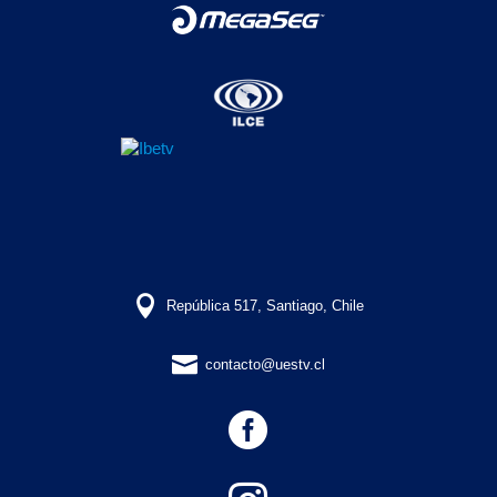

República 517, Santiago, Chile

contacto@uestv.cl
