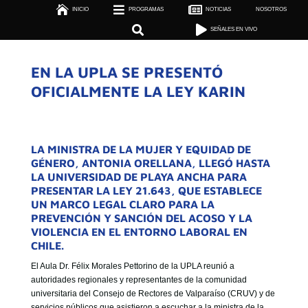



INICIO
PROGRAMAS

NOTICIAS
NOSOTROS

SEÑALES EN VIVO


SEÑALES EN VIVO
EN LA UPLA SE PRESENTÓ
OFICIALMENTE LA LEY KARIN
LA MINISTRA DE LA MUJER Y EQUIDAD DE
GÉNERO, ANTONIA ORELLANA, LLEGÓ HASTA
LA UNIVERSIDAD DE PLAYA ANCHA PARA
PRESENTAR LA LEY 21.643, QUE ESTABLECE
UN MARCO LEGAL CLARO PARA LA
PREVENCIÓN Y SANCIÓN DEL ACOSO Y LA
VIOLENCIA EN EL ENTORNO LABORAL EN
CHILE.
El Aula Dr. Félix Morales Pettorino de la UPLA reunió a
autoridades regionales y representantes de la comunidad
universitaria del Consejo de Rectores de Valparaíso (CRUV) y de
servicios públicos que asistieron a escuchar a la ministra de la