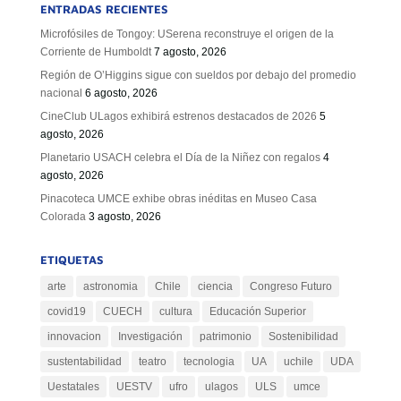
ENTRADAS RECIENTES
Microfósiles de Tongoy: USerena reconstruye el origen de la
Corriente de Humboldt
7 agosto, 2026
Región de O’Higgins sigue con sueldos por debajo del promedio
nacional
6 agosto, 2026
CineClub ULagos exhibirá estrenos destacados de 2026
5
agosto, 2026
Planetario USACH celebra el Día de la Niñez con regalos
4
agosto, 2026
Pinacoteca UMCE exhibe obras inéditas en Museo Casa
Colorada
3 agosto, 2026
ETIQUETAS
arte
astronomia
Chile
ciencia
Congreso Futuro
covid19
CUECH
cultura
Educación Superior
innovacion
Investigación
patrimonio
Sostenibilidad
sustentabilidad
teatro
tecnologia
UA
uchile
UDA
Uestatales
UESTV
ufro
ulagos
ULS
umce