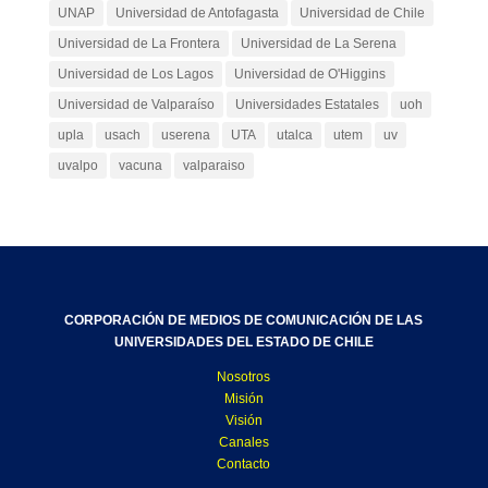
UNAP
Universidad de Antofagasta
Universidad de Chile
Universidad de La Frontera
Universidad de La Serena
Universidad de Los Lagos
Universidad de O'Higgins
Universidad de Valparaíso
Universidades Estatales
uoh
upla
usach
userena
UTA
utalca
utem
uv
uvalpo
vacuna
valparaiso
CORPORACIÓN DE MEDIOS DE COMUNICACIÓN DE LAS
UNIVERSIDADES DEL ESTADO DE CHILE
Nosotros
Misión
Visión
Canales
Contacto