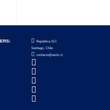

ERS:
República 517,
Santiago, Chile

contacto@uestv.cl




