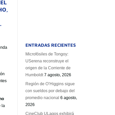
 EL
HO,
.
ENTRADAS RECIENTES
enda
Microfósiles de Tongoy:
USerena reconstruye el
origen de la Corriente de
ión
Humboldt
7 agosto, 2026
ntes
Región de O’Higgins sigue
con sueldos por debajo del
promedio nacional
6 agosto,
omo
2026
 la
CineClub ULagos exhibirá