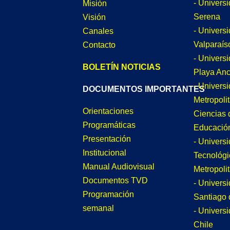
- Univers
Misión
Serena
Visión
- Univers
Canales
Valparaís
Contacto
- Univers
BOLETÍN NOTICIAS
Playa An
- Univers
DOCUMENTOS IMPORTANTES
Metropoli
Orientaciones
Ciencias 
Programáticas
Educació
Presentación
- Univers
Institucional
Tecnológi
Manual Audiovisual
Metropoli
Documentos TVD
- Univers
Programación
Santiago 
semanal
- Univers
Chile