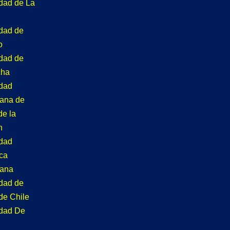
idad de La
idad de
o
idad de
cha
idad
tana de
de la
n
idad
ca
tana
idad de
de Chile
idad De