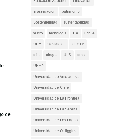
Educación Superior
innovacion
Investigación
patrimonio
Sostenibilidad
sustentabilidad
teatro
tecnologia
UA
uchile
UDA
Uestatales
UESTV
ufro
ulagos
ULS
umce
lo
UNAP
Universidad de Antofagasta
Universidad de Chile
Universidad de La Frontera
Universidad de La Serena
go de
Universidad de Los Lagos
Universidad de O'Higgins