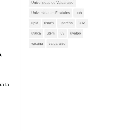
Universidad de Valparaíso
Universidades Estatales
uoh
upla
usach
userena
UTA
utalca
utem
uv
uvalpo
vacuna
valparaiso
a
,
ra la
a