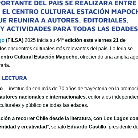
PORTANTE DEL PAÍS SE REALIZARÁ ENTRE
EN EL CENTRO CULTURAL ESTACIÓN MAPOC
E REUNIRÁ A AUTORES, EDITORIALES,
 Y ACTIVIDADES PARA TODAS LAS EDADES
ago
(FILSA)
2025 inicia su
44ª edición este viernes 21 de
los encuentros culturales más relevantes del país. La feria se
entro Cultural Estación Mapocho
, ofreciendo una amplia ag
raria.
A LECTURA
ro
—institución con más de 70 años de trayectoria en la promoc
autores nacionales e internacionales
, editoriales independie
 culturales y público de todas las edades.
ión a recorrer Chile desde la literatura, con Los Lagos c
entidad y creatividad
”, señaló
Eduardo Castillo
, presidente de