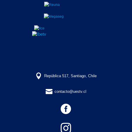

República 517, Santiago, Chile

contacto@uestv.cl

