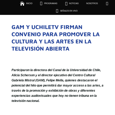





INICIO
PROGRAMAS
NOTICIAS
NOSOTROS
SEÑALES EN VIVO

SEÑALES EN VIVO
GAM Y UCHILETV FIRMAN
CONVENIO PARA PROMOVER LA
CULTURA Y LAS ARTES EN LA
TELEVISIÓN ABIERTA
Participaron la directora del Canal de la Universidad de Chile,
Alicia Scherson y el director ejecutivo del Centro Cultural
Gabriela Mistral (GAM), Felipe Mella, quienes destacaron el
potencial del hito que permitirá dar mayor acceso a las artes, a
través de la promoción y exhibición de obras y diferentes
experiencias audiovisuales que hoy no tienen tribuna en la
televisión nacional.