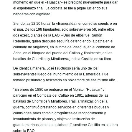
momento en que el «Huáscar» se precipitó nuevamente para dar
el espolonazo final. La corbeta se fue a pique luciendo sus
banderas con dignidad.
Siendo las 12:10 horas, la «Esmeralda» encontró su sepulcro en
el mar. De los 198 tripulantes, solo sobrevivieron 58, entre ellos
dos exestudiantes de la EAO. «Uno de ellos fue Ramón
Rebolledo, quien después seguiría defendiendo la patria en el
combate de Angamos, en la toma de Pisagua, en el combate de
Arica, en el bloqueo del puerto del Callao y, finalmente, en las
batallas de Chorrillos y Miraflores», indica Castillo en su libro.
De idéntica manera, José Fructuoso sería uno de los
sobrevivientes luego del hundimiento de la Esmeralda. Fue
tomado prisionero y rescatado en noviembre de ese mismo año.
“En enero de 1880 se embarcó en el Monitor “Huáscar” y
participó en el Combate del Callao en 1881, además de las
batallas de Chorrillos y Miraflores. Tras la finalización de la
guerra, continuó prestando servicios en diferentes buques y
comisiones, tales como hidrográficas de reconocimiento y
levantamiento de planos, y viajes de instrucción de
guardiamarinas, entre otras labores”, sostiene Castillo en su obra
sobre la EAO.