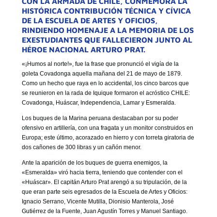
CON LA ARMADA DE CHILE, CONMEMORA LA
GOBIERNO CORPORATIVO
HISTÓRICA CONTRIBUCIÓN TÉCNICA Y CÍVICA
DE LA ESCUELA DE ARTES Y OFICIOS,
NUESTRO EQUIPO
RINDIENDO HOMENAJE A LA MEMORIA DE LOS
EXESTUDIANTES QUE FALLECIERON JUNTO AL
HÉROE NACIONAL ARTURO PRAT.
«¡Humos al norte!», fue la frase que pronunció el vigía de la
goleta Covadonga aquella mañana del 21 de mayo de 1879.
Como un hecho que raya en lo accidental, los cinco barcos que
se reunieron en la rada de Iquique formaron el acróstico CHILE:
Covadonga, Huáscar, Independencia, Lamar y Esmeralda.
Los buques de la Marina peruana destacaban por su poder
ofensivo en artillería, con una fragata y un monitor construidos en
Europa; este último, acorazado en hierro y con torreta giratoria de
dos cañones de 300 libras y un cañón menor.
Ante la aparición de los buques de guerra enemigos, la
«Esmeralda» viró hacia tierra, teniendo que contender con el
«Huáscar». El capitán Arturo Prat arengó a su tripulación, de la
que eran parte seis egresados de la Escuela de Artes y Oficios:
Ignacio Serrano, Vicente Mutilla, Dionisio Manterola, José
Gutiérrez de la Fuente, Juan Agustín Torres y Manuel Santiago.