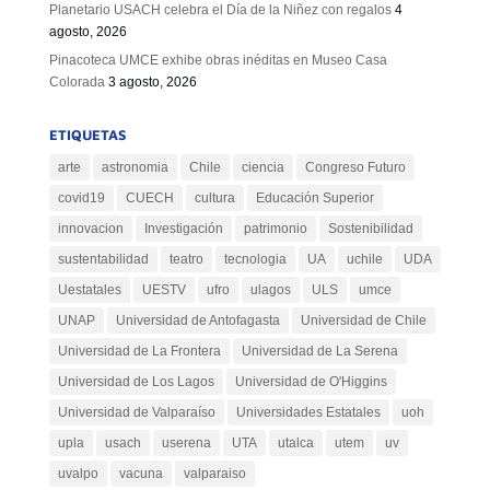
Planetario USACH celebra el Día de la Niñez con regalos
4
agosto, 2026
Pinacoteca UMCE exhibe obras inéditas en Museo Casa
Colorada
3 agosto, 2026
ETIQUETAS
arte
astronomia
Chile
ciencia
Congreso Futuro
covid19
CUECH
cultura
Educación Superior
innovacion
Investigación
patrimonio
Sostenibilidad
sustentabilidad
teatro
tecnologia
UA
uchile
UDA
Uestatales
UESTV
ufro
ulagos
ULS
umce
UNAP
Universidad de Antofagasta
Universidad de Chile
Universidad de La Frontera
Universidad de La Serena
Universidad de Los Lagos
Universidad de O'Higgins
Universidad de Valparaíso
Universidades Estatales
uoh
upla
usach
userena
UTA
utalca
utem
uv
uvalpo
vacuna
valparaiso