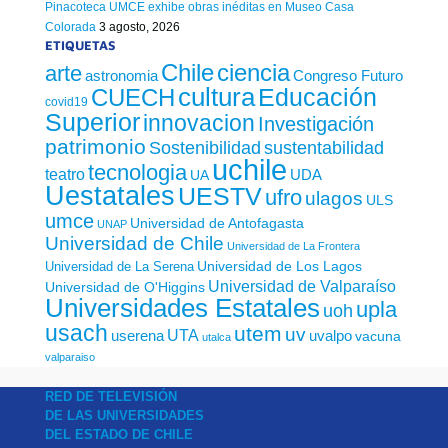
Pinacoteca UMCE exhibe obras inéditas en Museo Casa
Colorada
3 agosto, 2026
ETIQUETAS
Chile
ciencia
arte
astronomia
Congreso Futuro
cultura
Educación
CUECH
covid19
Superior
innovacion
Investigación
patrimonio
sustentabilidad
Sostenibilidad
uchile
tecnologia
teatro
UDA
UA
Uestatales
UESTV
ufro
ulagos
ULS
umce
Universidad de Antofagasta
UNAP
Universidad de Chile
Universidad de La Frontera
Universidad de Los Lagos
Universidad de La Serena
Universidad de Valparaíso
Universidad de O'Higgins
Universidades Estatales
upla
uoh
usach
utem
uv
UTA
userena
uvalpo
vacuna
utalca
valparaiso
RED DE TELEVISIÓN
DE LAS UNIVERSIDADES
DEL ESTADO DE CHILE