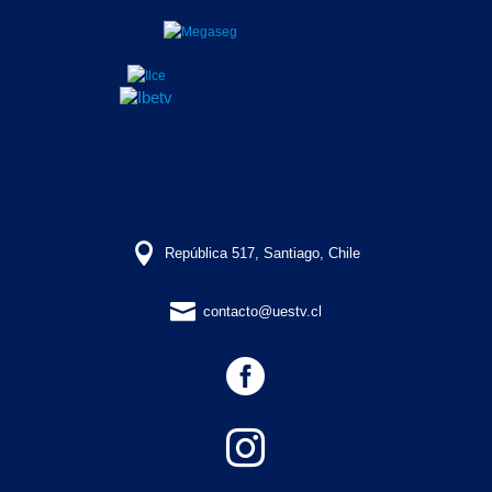

República 517, Santiago, Chile

contacto@uestv.cl

