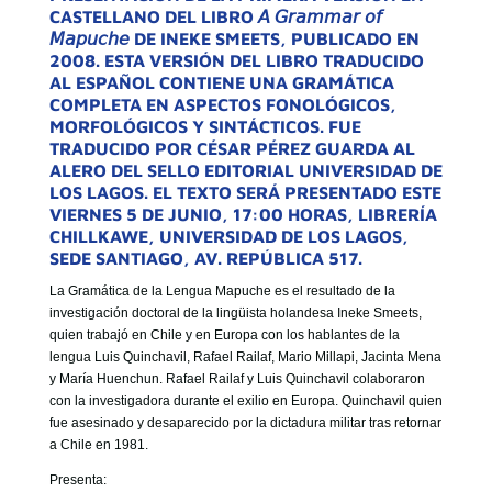
CASTELLANO DEL LIBRO 𝘈 𝘎𝘳𝘢𝘮𝘮𝘢𝘳 𝘰𝘧
𝘔𝘢𝘱𝘶𝘤𝘩𝘦 DE INEKE SMEETS, PUBLICADO EN
2008. ESTA VERSIÓN DEL LIBRO TRADUCIDO
AL ESPAÑOL CONTIENE UNA GRAMÁTICA
COMPLETA EN ASPECTOS FONOLÓGICOS,
MORFOLÓGICOS Y SINTÁCTICOS. FUE
TRADUCIDO POR CÉSAR PÉREZ GUARDA AL
ALERO DEL SELLO EDITORIAL UNIVERSIDAD DE
LOS LAGOS. EL TEXTO SERÁ PRESENTADO ESTE
VIERNES 5 DE JUNIO, 17:00 HORAS, LIBRERÍA
CHILLKAWE, UNIVERSIDAD DE LOS LAGOS,
SEDE SANTIAGO, AV. REPÚBLICA 517.
La Gramática de la Lengua Mapuche es el resultado de la
investigación doctoral de la lingüista holandesa Ineke Smeets,
quien trabajó en Chile y en Europa con los hablantes de la
lengua Luis Quinchavil, Rafael Railaf, Mario Millapi, Jacinta Mena
y María Huenchun. Rafael Railaf y Luis Quinchavil colaboraron
con la investigadora durante el exilio en Europa. Quinchavil quien
fue asesinado y desaparecido por la dictadura militar tras retornar
a Chile en 1981.
Presenta: