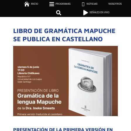



INICIO
PROGRAMAS

NOTICIAS
NOSOTROS

SEÑALES EN VIVO


SEÑALES EN VIVO
LIBRO DE GRAMÁTICA MAPUCHE
SE PUBLICA EN CASTELLANO
PRESENTACIÓN DE LA PRIMERA VERSIÓN EN