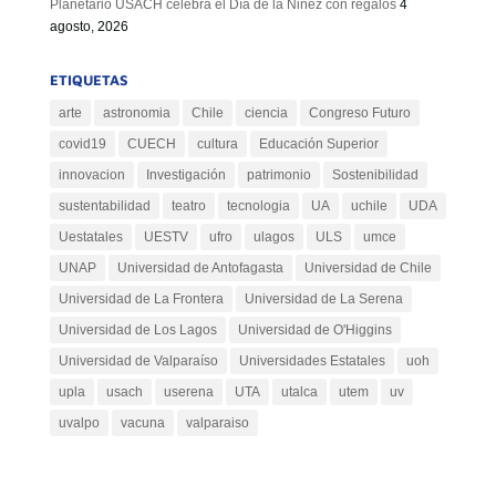
Planetario USACH celebra el Día de la Niñez con regalos
4
agosto, 2026
ETIQUETAS
arte
astronomia
Chile
ciencia
Congreso Futuro
covid19
CUECH
cultura
Educación Superior
innovacion
Investigación
patrimonio
Sostenibilidad
sustentabilidad
teatro
tecnologia
UA
uchile
UDA
Uestatales
UESTV
ufro
ulagos
ULS
umce
UNAP
Universidad de Antofagasta
Universidad de Chile
Universidad de La Frontera
Universidad de La Serena
Universidad de Los Lagos
Universidad de O'Higgins
Universidad de Valparaíso
Universidades Estatales
uoh
upla
usach
userena
UTA
utalca
utem
uv
uvalpo
vacuna
valparaiso