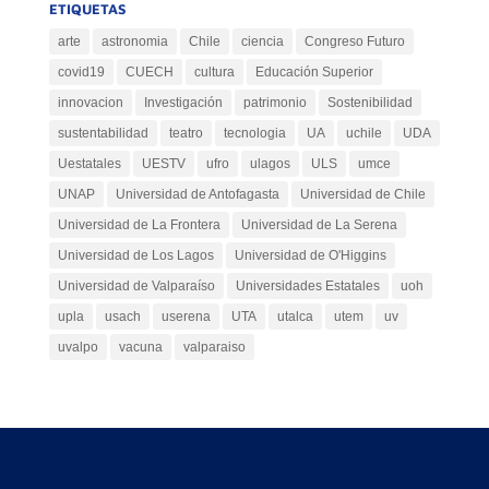
ETIQUETAS
arte
astronomia
Chile
ciencia
Congreso Futuro
covid19
CUECH
cultura
Educación Superior
innovacion
Investigación
patrimonio
Sostenibilidad
sustentabilidad
teatro
tecnologia
UA
uchile
UDA
Uestatales
UESTV
ufro
ulagos
ULS
umce
UNAP
Universidad de Antofagasta
Universidad de Chile
Universidad de La Frontera
Universidad de La Serena
Universidad de Los Lagos
Universidad de O'Higgins
Universidad de Valparaíso
Universidades Estatales
uoh
upla
usach
userena
UTA
utalca
utem
uv
uvalpo
vacuna
valparaiso