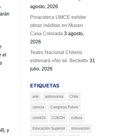
,
agosto, 2026
uarán
Pinacoteca UMCE exhibe
obras inéditas en Museo
Casa Colorada
3 agosto,
2026
e
Teatro Nacional Chileno
e el
estrenará «No sé. Beckett»
31
e
julio, 2026
ETIQUETAS
arte
astronomia
Chile
ciencia
Congreso Futuro
covid19
CUECH
cultura
Educación Superior
innovacion
), y