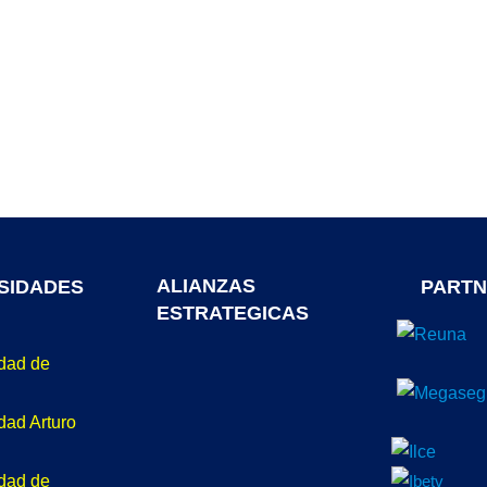
ALIANZAS
SIDADES
PARTN
ESTRATEGICAS
idad de
dad Arturo
idad de