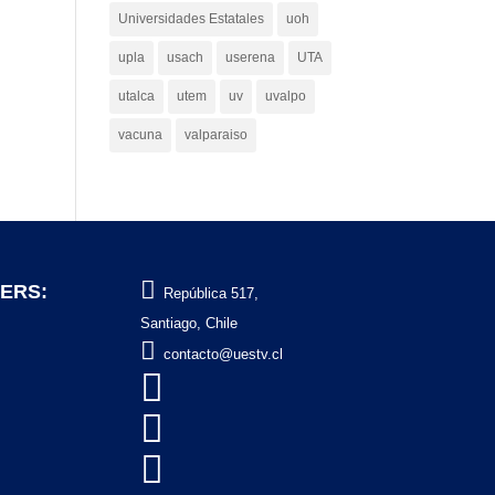
Universidades Estatales
uoh
upla
usach
userena
UTA
utalca
utem
uv
uvalpo
vacuna
valparaiso

ERS:
República 517,
Santiago, Chile

contacto@uestv.cl


