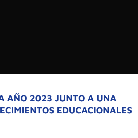
EDIOS DE COMUNICACIÓN DE LAS UNIVERSIDADES
CHILE
Buscar:
SOMOS
GOBIERNO CORPOR
NUESTRO EQUIPO
A AÑO 2023 JUNTO A UNA
LECIMIENTOS EDUCACIONALES