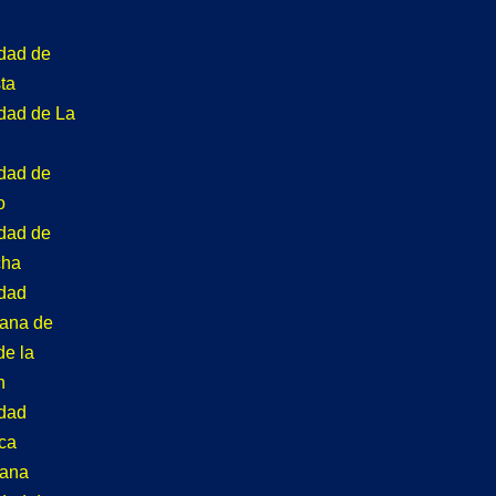
idad de
ta
idad de La
idad de
o
idad de
cha
idad
tana de
de la
n
idad
ca
tana