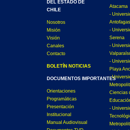
DEL ESTADO DE
Atacama
CHILE
- Univers
Antofagas
Nosotros
- Univers
Misión
Serena
Visión
- Univers
Canales
Valparaís
Contacto
- Univers
BOLETÍN NOTICIAS
Playa An
- Univers
DOCUMENTOS IMPORTANTES
Metropoli
Orientaciones
Ciencias 
Programáticas
Educació
Presentación
- Univers
Institucional
Tecnológi
Manual Audiovisual
Metropoli