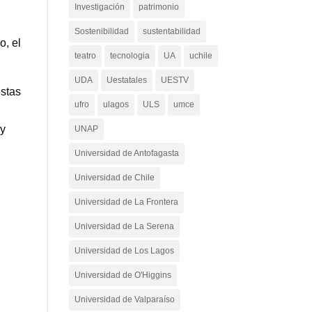
Investigación
patrimonio
Sostenibilidad
sustentabilidad
o, el
teatro
tecnologia
UA
uchile
UDA
Uestatales
UESTV
estas
ufro
ulagos
ULS
umce
 y
UNAP
Universidad de Antofagasta
Universidad de Chile
Universidad de La Frontera
Universidad de La Serena
Universidad de Los Lagos
Universidad de O'Higgins
Universidad de Valparaíso