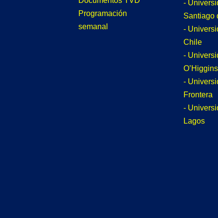
Documentos TVD
- Univers
Programación
Santiago 
semanal
- Univers
Chile
- Univers
O’Higgins
- Universi
Frontera
- Univers
Lagos