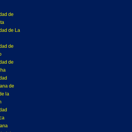
idad de
ta
idad de La
idad de
o
idad de
cha
idad
tana de
de la
n
idad
ca
tana