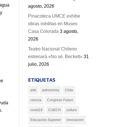
 agua
agosto, 2026
 y
Pinacoteca UMCE exhibe
obras inéditas en Museo
Casa Colorada
3 agosto,
2026
Teatro Nacional Chileno
estrenará «No sé. Beckett»
31
julio, 2026
ETIQUETAS
ue
arte
astronomia
Chile
ciencia
Congreso Futuro
ayuda
s.
covid19
CUECH
cultura
Educación Superior
innovacion