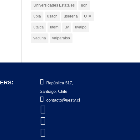
Universidades Estatales
uoh
upla
usach
userena
UTA
utalca
utem
uv
uvalpo
vacuna
valparaiso

ERS:
República 517,
Santiago, Chile

contacto@uestv.cl


