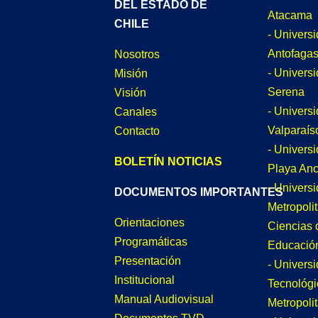
DEL ESTADO DE
Atacama
CHILE
- Univers
Antofagas
Nosotros
- Univers
Misión
Serena
Visión
- Univers
Canales
Valparaís
Contacto
- Univers
BOLETÍN NOTICIAS
Playa An
- Univers
DOCUMENTOS IMPORTANTES
Metropoli
Orientaciones
Ciencias 
Programáticas
Educació
Presentación
- Univers
Institucional
Tecnológi
Manual Audiovisual
Metropoli