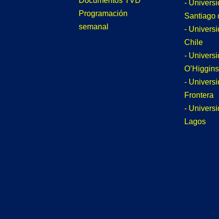
Documentos TVD
- Univers
Programación
Santiago 
semanal
- Univers
Chile
- Univers
O’Higgins
- Universi
Frontera
- Univers
Lagos