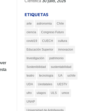
Científica
30 julio, 2026
ETIQUETAS
arte
astronomia
Chile
ciencia
Congreso Futuro
covid19
CUECH
cultura
Educación Superior
innovacion
Investigación
patrimonio
over
Sostenibilidad
sustentabilidad
esta
teatro
tecnologia
UA
uchile
UDA
Uestatales
UESTV
ufro
ulagos
ULS
umce
UNAP
Universidad de Antofagasta