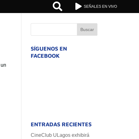


SEÑALES EN VIVO
SÍGUENOS EN
FACEBOOK
 un
ENTRADAS RECIENTES
CineClub ULagos exhibirá