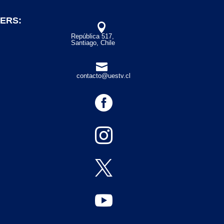
ERS:

República 517,
Santiago, Chile

contacto@uestv.cl



