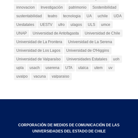
innovacion
Investigación
patrimonio
Sostenibilidad
sustentabilidad
teatro
tecnologia
UA
uchile
UDA
Uestatales
UESTV
ufro
ulagos
ULS
umce
UNAP
Universidad de Antofagasta
Universidad de Chile
Universidad de La Frontera
Universidad de La Serena
Universidad de Los Lagos
Universidad de O'Higgins
Universidad de Valparaíso
Universidades Estatales
uoh
upla
usach
userena
UTA
utalca
utem
uv
uvalpo
vacuna
valparaiso
CORPORACIÓN DE MEDIOS DE COMUNICACIÓN DE LAS
UNIVERSIDADES DEL ESTADO DE CHILE