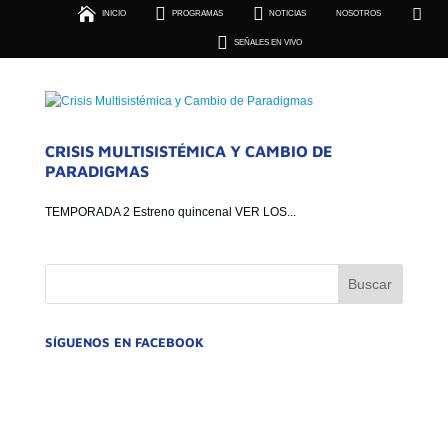





INICIO
PROGRAMAS
NOTICIAS
NOSOTROS
SEÑALES EN VIVO

SEÑALES EN VIVO
CRISIS MULTISISTÉMICA Y CAMBIO DE
PARADIGMAS
TEMPORADA 2 Estreno quincenal VER LOS...
SÍGUENOS EN FACEBOOK