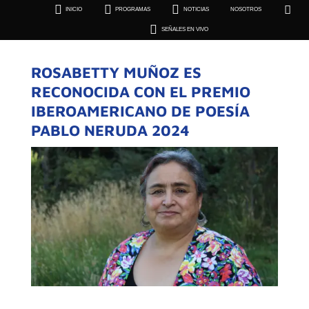





INICIO
PROGRAMAS
NOTICIAS
NOSOTROS
SEÑALES EN VIVO

SEÑALES EN VIVO
ROSABETTY MUÑOZ ES
RECONOCIDA CON EL PREMIO
IBEROAMERICANO DE POESÍA
PABLO NERUDA 2024