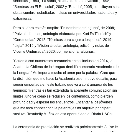
señoritas”, 1994; “La santa, historia de una elevación”, 1998;
“Sombras en El Rosselot”, 2002 y “Ratada”, 2005, constituyen sus
obras cumbre, estudiadas incluso en universidades nacionales y
extranjeras.
Pero su obra es más amplia: “En nombre de ninguna”, de 2008;
“Polvo de huesos, antología elaborada por Kurt Fs Tácolch” y
“Ceremonias”, 2012; “Técnicas para cegar a los peces”, 2019;
“Ligia”, 2019 y “Misión circular, antología, edición y notas de
Vicente Undurraga”, 2020; por mencionar algunas.
Y cuenta con numerosos reconocimientos. Incluso en 2014, la
Academia Chilena de la Lengua decidió nombrarla Académica de
la Lengua. “Me importa mucho el amor por la palabra. Creo que
la distinción que me hace la Academia es un nuevo desafío, para
seguir empeñada en este trabajo que va a contramarea de los
tiempos: mientras es tan extendida la aparente comunicación sin
límites, uno ve cómo se reducen los contenidos, como pierden
profundidad y espesor los encuentros. Encantar a los jóvenes
que me toca conocer con la palabra, es mi objetivo principal”,
sostuvo Rosabetty Muñoz en esa oportunidad al Diario UACh.
La ceremonia de premiación se realizará próximamente. Allí se le