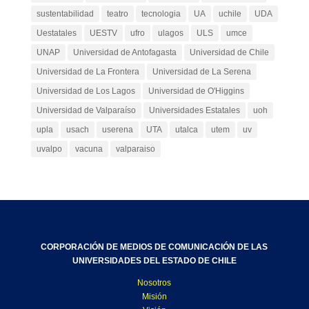
sustentabilidad
teatro
tecnologia
UA
uchile
UDA
Uestatales
UESTV
ufro
ulagos
ULS
umce
UNAP
Universidad de Antofagasta
Universidad de Chile
Universidad de La Frontera
Universidad de La Serena
Universidad de Los Lagos
Universidad de O'Higgins
Universidad de Valparaíso
Universidades Estatales
uoh
upla
usach
userena
UTA
utalca
utem
uv
uvalpo
vacuna
valparaiso
CORPORACIÓN DE MEDIOS DE COMUNICACIÓN DE LAS
UNIVERSIDADES DEL ESTADO DE CHILE
Nosotros
Misión