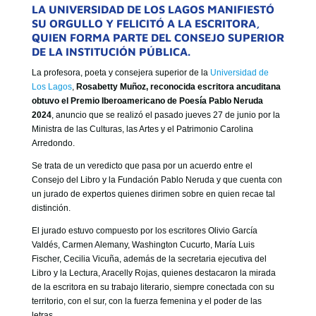
LA UNIVERSIDAD DE LOS LAGOS MANIFIESTÓ
SU ORGULLO Y FELICITÓ A LA ESCRITORA,
QUIEN FORMA PARTE DEL CONSEJO SUPERIOR
DE LA INSTITUCIÓN PÚBLICA.
La profesora, poeta y consejera superior de la
Universidad de
Los Lagos
,
Rosabetty Muñoz, reconocida escritora ancuditana
obtuvo el Premio Iberoamericano de Poesía Pablo Neruda
2024
, anuncio que se realizó el pasado jueves 27 de junio por la
Ministra de las Culturas, las Artes y el Patrimonio Carolina
Arredondo.
Se trata de un veredicto que pasa por un acuerdo entre el
Consejo del Libro y la Fundación Pablo Neruda y que cuenta con
un jurado de expertos quienes dirimen sobre en quien recae tal
distinción.
El jurado estuvo compuesto por los escritores Olivio García
Valdés, Carmen Alemany, Washington Cucurto, María Luis
Fischer, Cecilia Vicuña, además de la secretaria ejecutiva del
Libro y la Lectura, Aracelly Rojas, quienes destacaron la mirada
de la escritora en su trabajo literario, siempre conectada con su
territorio, con el sur, con la fuerza femenina y el poder de las
letras.