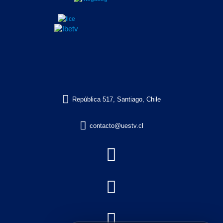

República 517, Santiago, Chile

contacto@uestv.cl


