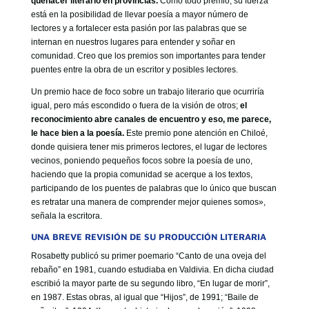
quehacer literario en provincias.
Como todo premio, su fuerza
está en la posibilidad de llevar poesía a mayor número de
lectores y a fortalecer esta pasión por las palabras que se
internan en nuestros lugares para entender y soñar en
comunidad. Creo que los premios son importantes para tender
puentes entre la obra de un escritor y posibles lectores.
Un premio hace de foco sobre un trabajo literario que ocurriría
igual, pero más escondido o fuera de la visión de otros;
el
reconocimiento abre canales de encuentro y eso, me parece,
le hace bien a la poesía.
Este premio pone atención en Chiloé,
donde quisiera tener mis primeros lectores, el lugar de lectores
vecinos, poniendo pequeños focos sobre la poesía de uno,
haciendo que la propia comunidad se acerque a los textos,
participando de los puentes de palabras que lo único que buscan
es retratar una manera de comprender mejor quienes somos»,
señala la escritora.
UNA BREVE REVISIÓN DE SU PRODUCCIÓN LITERARIA
Rosabetty publicó su primer poemario “Canto de una oveja del
rebaño” en 1981, cuando estudiaba en Valdivia. En dicha ciudad
escribió la mayor parte de su segundo libro, “En lugar de morir”,
en 1987. Estas obras, al igual que “Hijos”, de 1991; “Baile de