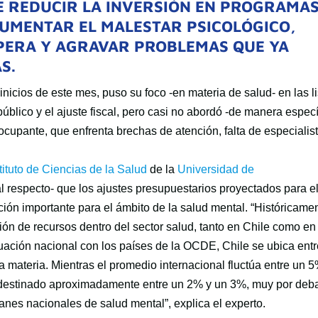
E REDUCIR LA INVERSIÓN EN PROGRAMA
UMENTAR EL MALESTAR PSICOLÓGICO,
SPERA Y AGRAVAR PROBLEMAS QUE YA
S.
inicios de este mes, puso su foco -en materia de salud- en las l
 público y el ajuste fiscal, pero casi no abordó -de manera especí
ocupante, que enfrenta brechas de atención, falta de especialis
tituto de Ciencias de la Salud
de la
Universidad de
al respecto- que los ajustes presupuestarios proyectados para e
ón importante para el ámbito de la salud mental. “Históricame
ón de recursos dentro del sector salud, tanto en Chile como en
uación nacional con los países de la OCDE, Chile se ubica ent
a materia. Mientras el promedio internacional fluctúa entre un 
a destinado aproximadamente entre un 2% y un 3%, muy por deb
anes nacionales de salud mental”, explica el experto.