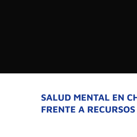

PROGRAMAS

NOTICIAS
NOSOTROS

RED DE M

SEÑALES EN VIVO
QUIENES 
MISIÓN
SALUD MENTAL EN C
VISIÓN
FRENTE A RECURSOS