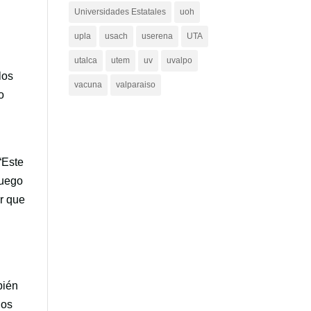
Universidades Estatales
uoh
upla
usach
userena
UTA
utalca
utem
uv
uvalpo
los
vacuna
valparaiso
o
“Este
luego
er que
bién
hos