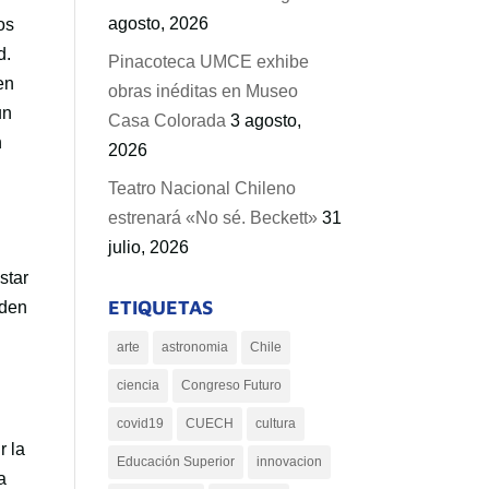
agosto, 2026
os
d.
Pinacoteca UMCE exhibe
en
obras inéditas en Museo
un
Casa Colorada
3 agosto,
n
2026
Teatro Nacional Chileno
estrenará «No sé. Beckett»
31
julio, 2026
star
ETIQUETAS
nden
arte
astronomia
Chile
ciencia
Congreso Futuro
covid19
CUECH
cultura
r la
Educación Superior
innovacion
a