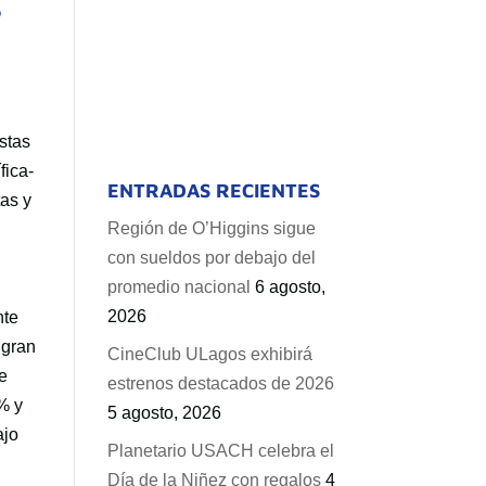
S
istas
fica-
ENTRADAS RECIENTES
tas y
Región de O’Higgins sigue
con sueldos por debajo del
promedio nacional
6 agosto,
l
2026
nte
 gran
CineClub ULagos exhibirá
re
estrenos destacados de 2026
5% y
5 agosto, 2026
ajo
Planetario USACH celebra el
Día de la Niñez con regalos
4