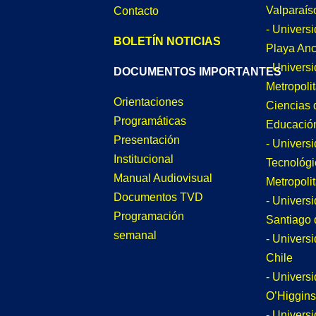
Valparaís
Contacto
- Univers
BOLETÍN NOTICIAS
Playa An
- Univers
DOCUMENTOS IMPORTANTES
Metropoli
Orientaciones
Ciencias 
Programáticas
Educació
Presentación
- Univers
Institucional
Tecnológi
Manual Audiovisual
Metropoli
Documentos TVD
- Univers
Programación
Santiago 
semanal
- Univers
Chile
- Univers
O’Higgins
- Universi