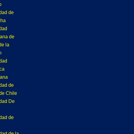
o
idad de
cha
idad
tana de
de la
n
idad
ca
tana
idad de
de Chile
idad De
idad de
dad de la