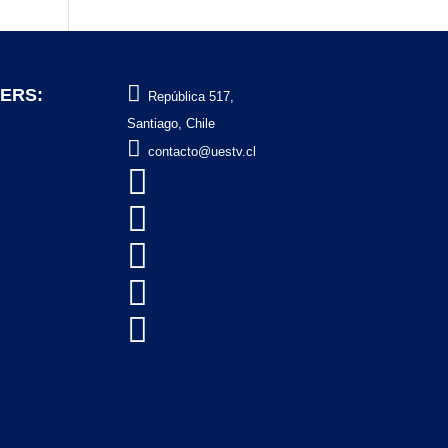

ERS:
República 517,
Santiago, Chile

contacto@uestv.cl




