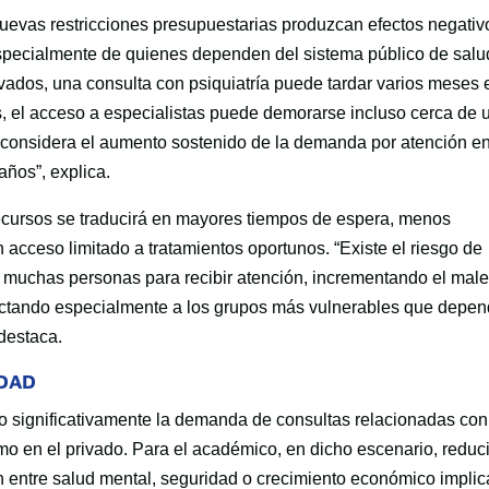
evas restricciones presupuestarias produzcan efectos negativ
especialmente de quienes dependen del sistema público de salu
vados, una consulta con psiquiatría puede tardar varios meses 
s, el acceso a especialistas puede demorarse incluso cerca de 
 considera el aumento sostenido de la demanda por atención e
años”, explica.
ecursos se traducirá en mayores tiempos de espera, menos
 acceso limitado a tratamientos oportunos. “Existe el riesgo de
an muchas personas para recibir atención, incrementando el male
ectando especialmente a los grupos más vulnerables que depe
 destaca.
EDAD
do significativamente la demanda de consultas relacionadas con
mo en el privado. Para el académico, en dicho escenario, reduci
 entre salud mental, seguridad o crecimiento económico implic