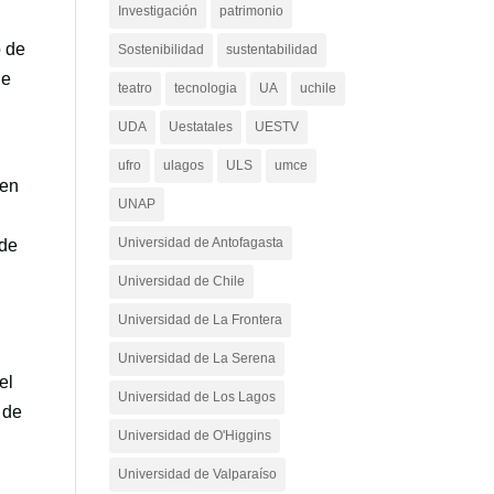
Investigación
patrimonio
o de
Sostenibilidad
sustentabilidad
ue
teatro
tecnologia
UA
uchile
UDA
Uestatales
UESTV
ufro
ulagos
ULS
umce
yen
UNAP
Universidad de Antofagasta
 de
Universidad de Chile
Universidad de La Frontera
Universidad de La Serena
el
Universidad de Los Lagos
 de
Universidad de O'Higgins
Universidad de Valparaíso