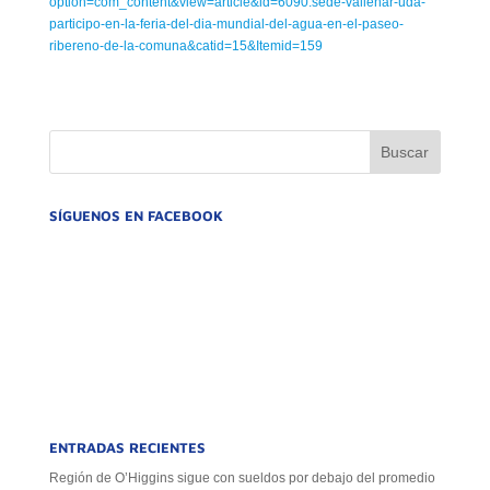
option=com_content&view=article&id=6090:sede-vallenar-uda-
participo-en-la-feria-del-dia-mundial-del-agua-en-el-paseo-
ribereno-de-la-comuna&catid=15&Itemid=159
SÍGUENOS EN FACEBOOK
ENTRADAS RECIENTES
Región de O’Higgins sigue con sueldos por debajo del promedio