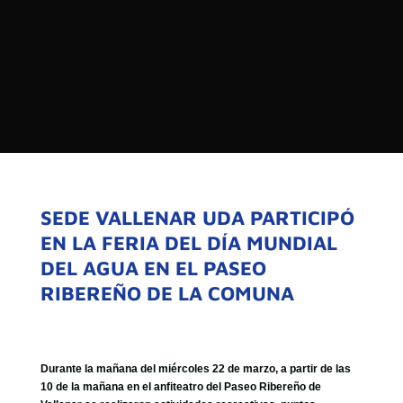

PROGRAMAS

NOTICIAS
NOSOTROS


SEÑALES EN VIVO
RED DE MEDIOS DE COMUNICACIÓN
Buscar:
DE LAS UNIVERSIDADES DEL
ESTADO DE CHILE
SEDE VALLENAR UDA PARTICIPÓ
EN LA FERIA DEL DÍA MUNDIAL
QUIENES SOMOS
DEL AGUA EN EL PASEO
MISIÓN
RIBEREÑO DE LA COMUNA
VISIÓN
Durante la mañana del miércoles 22 de marzo, a partir de las
10 de la mañana en el anfiteatro del Paseo Ribereño de