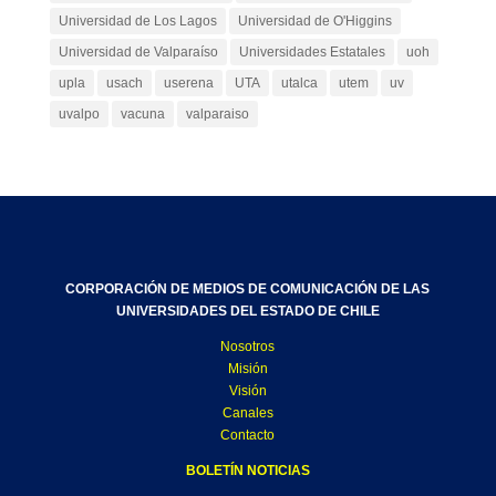
Universidad de Los Lagos
Universidad de O'Higgins
Universidad de Valparaíso
Universidades Estatales
uoh
upla
usach
userena
UTA
utalca
utem
uv
uvalpo
vacuna
valparaiso
CORPORACIÓN DE MEDIOS DE COMUNICACIÓN DE LAS
UNIVERSIDADES DEL ESTADO DE CHILE
Nosotros
Misión
Visión
Canales
Contacto
BOLETÍN NOTICIAS