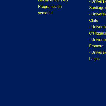
Documentos TVD
- Univers
Programación
Santiago 
semanal
- Univers
Chile
- Univers
O’Higgins
- Universi
Frontera
- Univers
Lagos