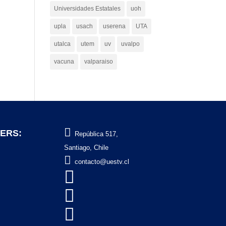
Universidades Estatales
uoh
upla
usach
userena
UTA
utalca
utem
uv
uvalpo
vacuna
valparaiso

ERS:
República 517,
Santiago, Chile

contacto@uestv.cl


