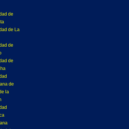
idad de
ta
idad de La
idad de
o
idad de
cha
idad
tana de
de la
n
idad
ca
tana