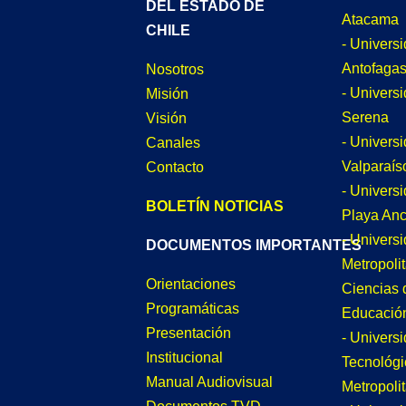
DEL ESTADO DE
Atacama
CHILE
- Univers
Antofagas
Nosotros
- Univers
Misión
Serena
Visión
- Univers
Canales
Valparaís
Contacto
- Univers
BOLETÍN NOTICIAS
Playa An
- Univers
DOCUMENTOS IMPORTANTES
Metropoli
Orientaciones
Ciencias 
Programáticas
Educació
Presentación
- Univers
Institucional
Tecnológi
Manual Audiovisual
Metropoli