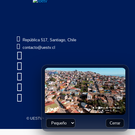

República 517, Santiago, Chile

contacto@uestv.cl





© UESTV+ 2026, Todos los Derechos Reservados
Cerrar