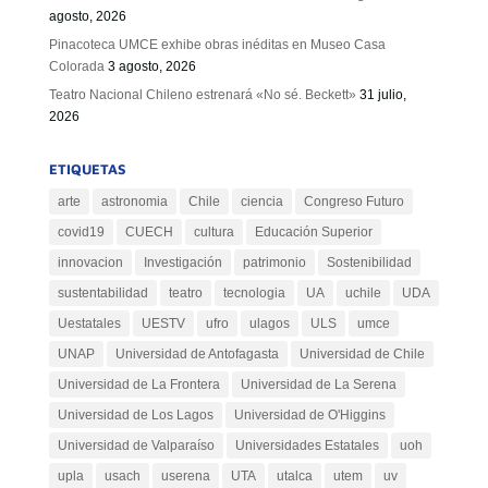
agosto, 2026
Pinacoteca UMCE exhibe obras inéditas en Museo Casa
Colorada
3 agosto, 2026
Teatro Nacional Chileno estrenará «No sé. Beckett»
31 julio,
2026
ETIQUETAS
arte
astronomia
Chile
ciencia
Congreso Futuro
covid19
CUECH
cultura
Educación Superior
innovacion
Investigación
patrimonio
Sostenibilidad
sustentabilidad
teatro
tecnologia
UA
uchile
UDA
Uestatales
UESTV
ufro
ulagos
ULS
umce
UNAP
Universidad de Antofagasta
Universidad de Chile
Universidad de La Frontera
Universidad de La Serena
Universidad de Los Lagos
Universidad de O'Higgins
Universidad de Valparaíso
Universidades Estatales
uoh
upla
usach
userena
UTA
utalca
utem
uv