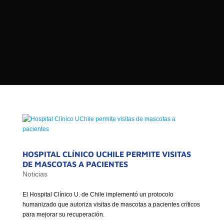

PROGRAMAS

NOTICIAS
NOSOTROS


SEÑALES EN VIVO
RED DE MEDIOS DE COMUNICACIÓN
Buscar:
DE LAS UNIVERSIDADES DEL
ESTADO DE CHILE
QUIENES SOMOS
MISIÓN
HOSPITAL CLÍNICO UCHILE PERMITE VISITAS
DE MASCOTAS A PACIENTES
VISIÓN
Noticias
El Hospital Clínico U. de Chile implementó un protocolo
humanizado que autoriza visitas de mascotas a pacientes críticos
para mejorar su recuperación.