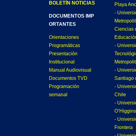
BOLETÍN NOTICIAS
Playa An
- Univers
DOCUMENTOS IMP
Metropoli
ORTANTES
Ciencias 
Educació
Orientaciones
- Univers
Programáticas
Tecnológi
Presentación
Metropoli
Institucional
- Univers
Manual Audiovisual
Santiago 
Documentos TVD
- Univers
Programación
Chile
semanal
- Univers
O’Higgins
- Universi
Frontera
- Univers