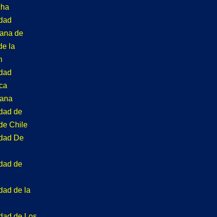
cha
idad
tana de
de la
n
idad
ca
tana
idad de
de Chile
idad De
idad de
dad de la
idad de Los