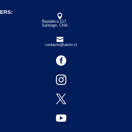
ERS:

República 517,
Santiago, Chile

contacto@uestv.cl



