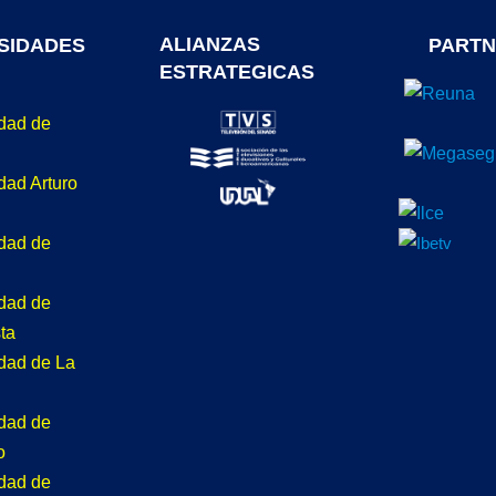
ALIANZAS
SIDADES
PARTN
ESTRATEGICAS
idad de
dad Arturo
idad de
idad de
ta
idad de La
idad de
o
idad de