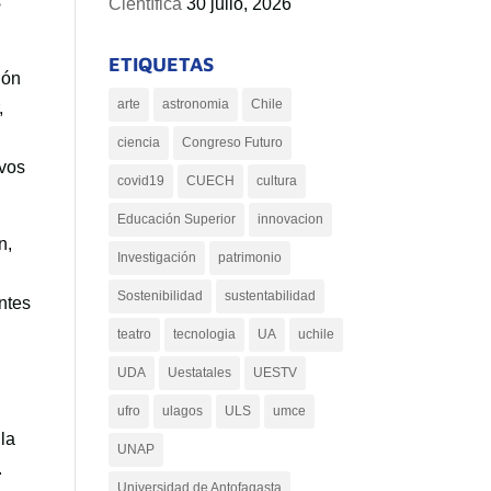
s
Científica
30 julio, 2026
ETIQUETAS
ión
arte
astronomia
Chile
,
ciencia
Congreso Futuro
evos
covid19
CUECH
cultura
Educación Superior
innovacion
n,
Investigación
patrimonio
Sostenibilidad
sustentabilidad
antes
teatro
tecnologia
UA
uchile
UDA
Uestatales
UESTV
ufro
ulagos
ULS
umce
 la
UNAP
.
Universidad de Antofagasta