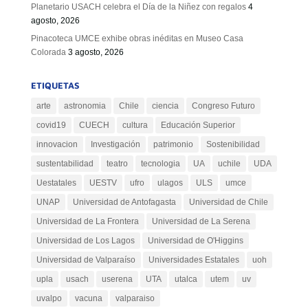
Planetario USACH celebra el Día de la Niñez con regalos
4
agosto, 2026
Pinacoteca UMCE exhibe obras inéditas en Museo Casa
Colorada
3 agosto, 2026
ETIQUETAS
arte
astronomia
Chile
ciencia
Congreso Futuro
covid19
CUECH
cultura
Educación Superior
innovacion
Investigación
patrimonio
Sostenibilidad
sustentabilidad
teatro
tecnologia
UA
uchile
UDA
Uestatales
UESTV
ufro
ulagos
ULS
umce
UNAP
Universidad de Antofagasta
Universidad de Chile
Universidad de La Frontera
Universidad de La Serena
Universidad de Los Lagos
Universidad de O'Higgins
Universidad de Valparaíso
Universidades Estatales
uoh
upla
usach
userena
UTA
utalca
utem
uv
uvalpo
vacuna
valparaiso