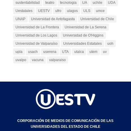
sustentabilidad
teatro
tecnologia
UA
uchile
UDA
Uestatales
UESTV
ufro
ulagos
ULS
umce
UNAP
Universidad de Antofagasta
Universidad de Chile
Universidad de La Frontera
Universidad de La Serena
Universidad de Los Lagos
Universidad de O'Higgins
Universidad de Valparaíso
Universidades Estatales
uoh
upla
usach
userena
UTA
utalca
utem
uv
uvalpo
vacuna
valparaiso
CORPORACIÓN DE MEDIOS DE COMUNICACIÓN DE LAS
UNIVERSIDADES DEL ESTADO DE CHILE