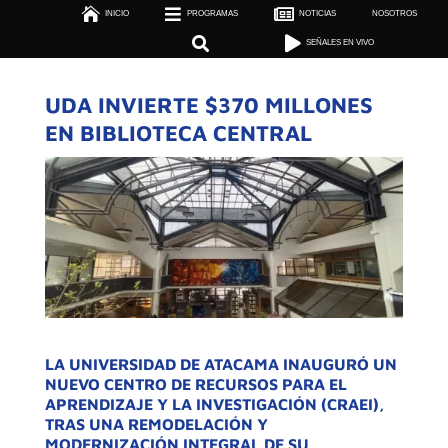



INICIO
PROGRAMAS

NOTICIAS
NOSOTROS

SEÑALES EN VIVO


SEÑALES EN VIVO
UDA INVIERTE $370 MILLONES
EN BIBLIOTECA CENTRAL
LA
UNIVERSIDAD DE ATACAMA
INAUGURÓ UN
NUEVO CENTRO DE RECURSOS PARA EL
APRENDIZAJE Y LA INVESTIGACIÓN (CRAEI),
TRAS UNA REMODELACIÓN Y
MODERNIZACIÓN INTEGRAL DE SU