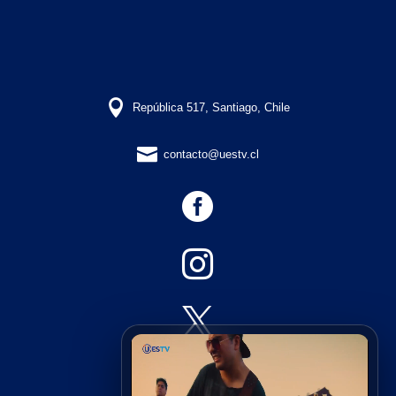

República 517, Santiago, Chile

contacto@uestv.cl



