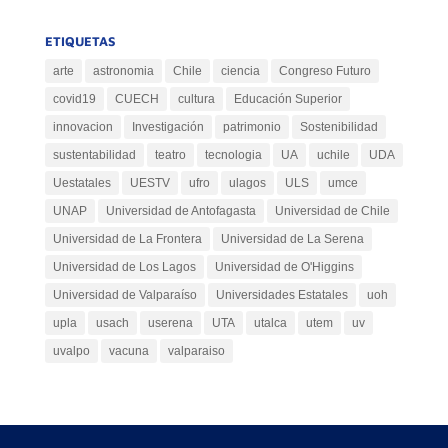
ETIQUETAS
arte
astronomia
Chile
ciencia
Congreso Futuro
covid19
CUECH
cultura
Educación Superior
innovacion
Investigación
patrimonio
Sostenibilidad
sustentabilidad
teatro
tecnologia
UA
uchile
UDA
Uestatales
UESTV
ufro
ulagos
ULS
umce
UNAP
Universidad de Antofagasta
Universidad de Chile
Universidad de La Frontera
Universidad de La Serena
Universidad de Los Lagos
Universidad de O'Higgins
Universidad de Valparaíso
Universidades Estatales
uoh
upla
usach
userena
UTA
utalca
utem
uv
uvalpo
vacuna
valparaiso