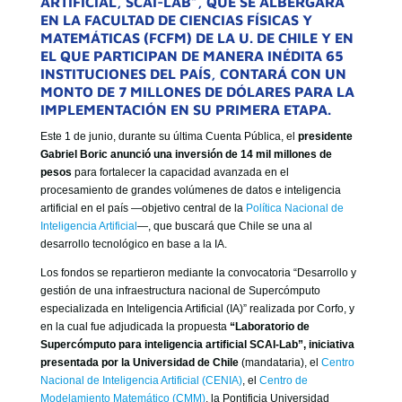
ARTIFICIAL, SCAI-LAB”, QUE SE ALBERGARÁ
GOBIERNO CORPORATIVO
EN LA FACULTAD DE CIENCIAS FÍSICAS Y
MATEMÁTICAS (FCFM) DE LA U. DE CHILE Y EN
NUESTRO EQUIPO
EL QUE PARTICIPAN DE MANERA INÉDITA 65
INSTITUCIONES DEL PAÍS, CONTARÁ CON UN
MONTO DE 7 MILLONES DE DÓLARES PARA LA
IMPLEMENTACIÓN EN SU PRIMERA ETAPA.
Este 1 de junio, durante su última Cuenta Pública, el
presidente
Gabriel Boric anunció una inversión de 14 mil millones de
pesos
para fortalecer la capacidad avanzada en el
procesamiento de grandes volúmenes de datos e inteligencia
artificial en el país —objetivo central de la
Política Nacional de
Inteligencia Artificial
—, que buscará que Chile se una al
desarrollo tecnológico en base a la IA.
Los fondos se repartieron mediante la convocatoria “Desarrollo y
gestión de una infraestructura nacional de Supercómputo
especializada en Inteligencia Artificial (IA)” realizada por Corfo, y
en la cual fue adjudicada la propuesta
“Laboratorio de
Supercómputo para inteligencia artificial SCAI-Lab”, iniciativa
presentada por la Universidad de Chile
(mandataria), el
Centro
Nacional de Inteligencia Artificial (CENIA)
, el
Centro de
Modelamiento Matemático (CMM)
, la Pontificia Universidad