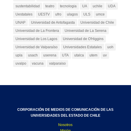
sustentabilidad
teatro
tecnologia
UA
uchile
UDA
Uestatales
UESTV
ufro
ulagos
ULS
umce
UNAP
Universidad de Antofagasta
Universidad de Chile
Universidad de La Frontera
Universidad de La Serena
Universidad de Los Lagos
Universidad de O'Higgins
Universidad de Valparaíso
Universidades Estatales
uoh
upla
usach
userena
UTA
utalca
utem
uv
uvalpo
vacuna
valparaiso
CORPORACIÓN DE MEDIOS DE COMUNICACIÓN DE LAS
UNIVERSIDADES DEL ESTADO DE CHILE
Nosotros
Misión