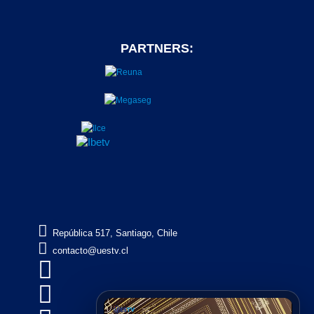
PARTNERS:

República 517, Santiago, Chile

contacto@uestv.cl

