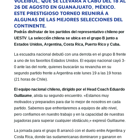
VOLEIBOL, QUE SE LLEVARÁ A CABO DEL 18 AL
GOBIERNO CORPORATIVO
26 DE AGOSTO EN GUANAJUATO, MÉXICO.
ESTE PRESTIGIOSO TORNEO REUNIRÁ A
NUESTRO EQUIPO
ALGUNAS DE LAS MEJORES SELECCIONES DEL
CONTINENTE.
Podrás disfrutar de los partidos del representativo chileno por
UESTV
.
La selección chilena se ubica en el grupo B junto a
Estados Unidos, Argentina, Costa Rica, Puerto Rico y Cuba.
La escuadra nacional debutó con una derrota en el grupo B frente
a uno de los favoritos Estados Unidos. El equipo nacional cayó 3-
0 ante las del norte, quienes buscarán su revancha en su
segundo partido frente a Argentina este lunes 19 a las 19 horas
(21 horas de Chile).
El equipo nacional chileno, dirigido por el Head Coach Eduardo
Guillaume
, alista su segundo encuentro. «Estamos muy
motivados y preparados para dar lo mejor de nosotros en cada
partido. Sabemos que enfrentaremos a equipos de alto nivel,
pero confiamos en nuestro trabajo y en la capacidad de nuestras
jugadoras para superar cualquier obstáculo,» expresó Guillaume.
La jornada para el grupo B arrancó con el duelo entre Argentina y
Costa Rica, donde las sudamericanas dominaron y ganaron en