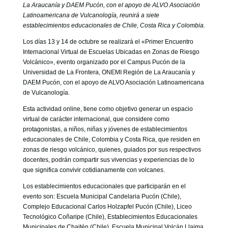
GOBIERNO CORPORATIVO
La Araucanía y DAEM Pucón, con el apoyo de ALVO Asociación
Latinoamericana de Vulcanología, reunirá a siete
NUESTRO EQUIPO
establecimientos educacionales de Chile, Costa Rica y Colombia.
Los días 13 y 14 de octubre se realizará el «Primer Encuentro
Internacional Virtual de Escuelas Ubicadas en Zonas de Riesgo
Volcánico», evento organizado por el Campus Pucón de la
Universidad de La Frontera, ONEMI Región de La Araucanía y
DAEM Pucón, con el apoyo de ALVO Asociación Latinoamericana
de Vulcanología.
Esta actividad online, tiene como objetivo generar un espacio
virtual de carácter internacional, que considere como
protagonistas, a niños, niñas y jóvenes de establecimientos
educacionales de Chile, Colombia y Costa Rica, que residen en
zonas de riesgo volcánico, quienes, guiados por sus respectivos
docentes, podrán compartir sus vivencias y experiencias de lo
que significa convivir cotidianamente con volcanes.
Los establecimientos educacionales que participarán en el
evento son: Escuela Municipal Candelaria Pucón (Chile),
Complejo Educacional Carlos Holzapfel Pucón (Chile), Liceo
Tecnológico Coñaripe (Chile), Establecimientos Educacionales
Municipales de Chaitén (Chile), Escuela Municipal Volcán Llaima