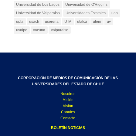
Universidad de Los Lagos
Universidad de O'Higgins
Universidad de Valparaíso
Universidades Estatales
uoh
upla
usach
userena
UTA
utalca
utem
uv
uvalpo
vacuna
valparaiso
CORPORACIÓN DE MEDIOS DE COMUNICACIÓN DE LAS
UNIVERSIDADES DEL ESTADO DE CHILE
Nosotros
Misión
Visión
Canales
Contacto
BOLETÍN NOTICIAS