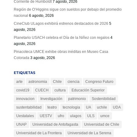
Corriente de Humboldt
7 agosto, 2026
Región de O’Higgins sigue con sueldos por debajo del promedio
nacional
6 agosto, 2026
CineClub ULagos exhibirá estrenos destacados de 2026
5
agosto, 2026
Planetario USACH celebra el Día de la Niñez con regalos
4
agosto, 2026
Pinacoteca UMCE exhibe obras inéditas en Museo Casa
Colorada
3 agosto, 2026
ETIQUETAS
arte
astronomia
Chile
ciencia
Congreso Futuro
covid19
CUECH
cultura
Educación Superior
innovacion
Investigación
patrimonio
Sostenibilidad
sustentabilidad
teatro
tecnologia
UA
uchile
UDA
Uestatales
UESTV
ufro
ulagos
ULS
umce
UNAP
Universidad de Antofagasta
Universidad de Chile
Universidad de La Frontera
Universidad de La Serena