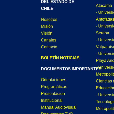
DEL ESTADO DE
Atacama
CHILE
- Univers
Antofagas
Nosotros
- Univers
Misión
Serena
Visión
- Univers
Canales
Valparaís
Contacto
- Univers
BOLETÍN NOTICIAS
Playa An
- Univers
DOCUMENTOS IMPORTANTES
Metropoli
Orientaciones
Ciencias 
Programáticas
Educació
Presentación
- Univers
Institucional
Tecnológi
Manual Audiovisual
Metropoli