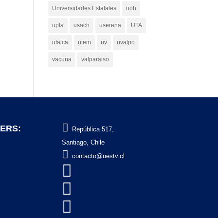
Universidades Estatales
uoh
upla
usach
userena
UTA
utalca
utem
uv
uvalpo
vacuna
valparaiso

ERS:
República 517,
Santiago, Chile

contacto@uestv.cl


