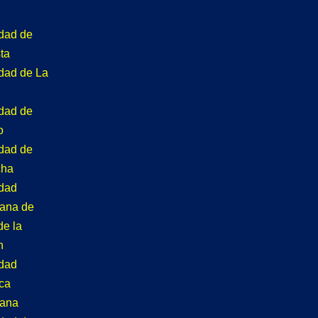
idad de
ta
idad de La
idad de
o
idad de
cha
idad
tana de
de la
n
idad
ca
tana