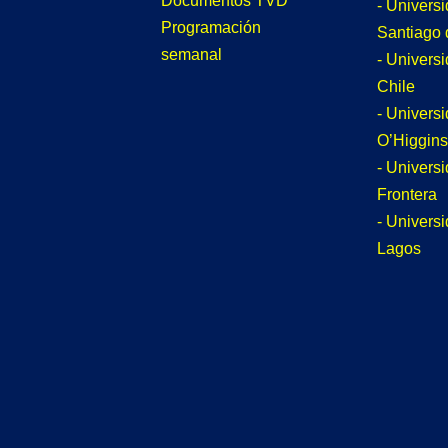
Documentos TVD
- Univers
Programación
Santiago 
semanal
- Univers
Chile
- Univers
O’Higgins
- Universi
Frontera
- Univers
Lagos