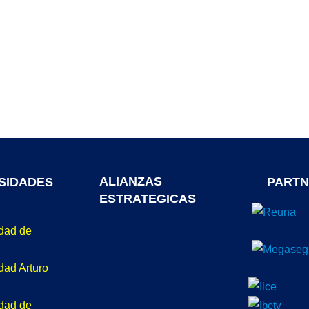
ALIANZAS
SIDADES
PARTN
ESTRATEGICAS
idad de
dad Arturo
idad de