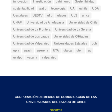
innovacion
Investigación
patrimonio
Sostenibilidad
sustentabilidad
teatro
tecnologia
UA
uchile
UDA
Uestatales
UESTV
ufro
ulagos
ULS
umce
UNAP
Universidad de Antofagasta
Universidad de Chile
Universidad de La Frontera
Universidad de La Serena
Universidad de Los Lagos
Universidad de O'Higgins
Universidad de Valparaíso
Universidades Estatales
uoh
upla
usach
userena
UTA
utalca
utem
uv
uvalpo
vacuna
valparaiso
CORPORACIÓN DE MEDIOS DE COMUNICACIÓN DE LAS
UNIVERSIDADES DEL ESTADO DE CHILE
Nosotros