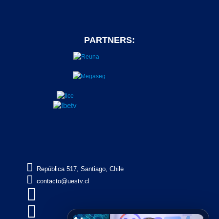
PARTNERS:

República 517, Santiago, Chile

contacto@uestv.cl

