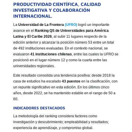
GOBIERNO CORPORATIVO
PRODUCTIVIDAD CIENTÍFICA, CALIDAD
INVESTIGATIVA Y COLABORACIÓN
NUESTRO EQUIPO
INTERNACIONAL.
La
Universidad de La Frontera
(UFRO)
logró un importante
avance en el
Ranking QS de Universidades para América
Latina y El Caribe 2026
, al subir 11 lugares respecto de la
edición anterior y alcanzar la posición número 53 entre un total
de 492 instituciones evaluadas. En el contexto nacional, se
evaluaron
41 instituciones chilenas
, entre las cuales la UFRO se
posicionó en el lugar número 12 y como la cuarta entre las
universidades regionales.
Este resultado consolida una tendencia positiva: desde 2018 la
casa de estudios ha escalado
43 puestos
en la clasificación, con
un repunte significativo en esta edición. En los últimos cinco
años, desde 2022, se ha mantenido estable en el rango de 50 a
60.
INDICADORES DESTACADOS
La metodología del ranking considera factores como
investigación y descubrimiento; empleabilidad y resultados;
experiencia de aprendizaje, y compromiso global.