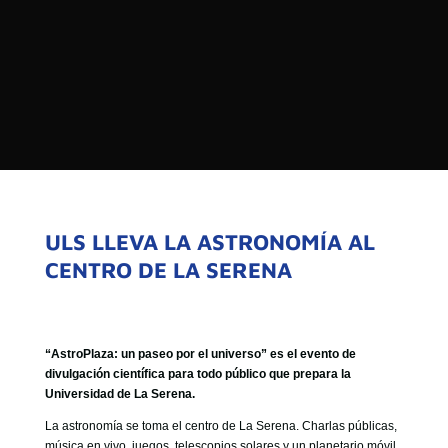

PROGRAMAS

NOTICIAS
NOSOTROS


SEÑALES EN VIVO
RED DE MEDIOS DE COMUNICACIÓN
Buscar:
DE LAS UNIVERSIDADES DEL
ESTADO DE CHILE
ULS LLEVA LA ASTRONOMÍA AL
CENTRO DE LA SERENA
QUIENES SOMOS
MISIÓN
VISIÓN
“AstroPlaza: un paseo por el universo” es el evento de
divulgación científica para todo público que prepara la
Universidad de La Serena.
La astronomía se toma el centro de La Serena. Charlas públicas,
música en vivo, juegos, telescopios solares y un planetario móvil