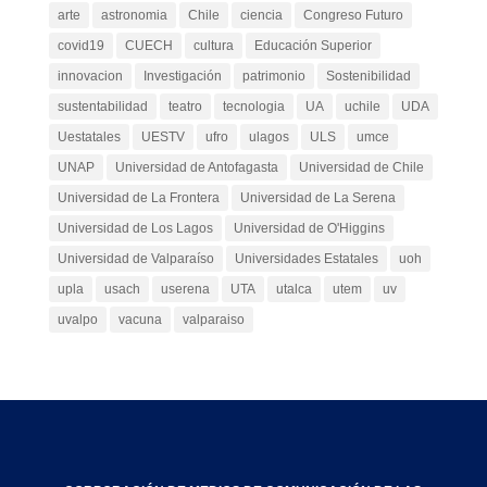
arte
astronomia
Chile
ciencia
Congreso Futuro
covid19
CUECH
cultura
Educación Superior
innovacion
Investigación
patrimonio
Sostenibilidad
sustentabilidad
teatro
tecnologia
UA
uchile
UDA
Uestatales
UESTV
ufro
ulagos
ULS
umce
UNAP
Universidad de Antofagasta
Universidad de Chile
Universidad de La Frontera
Universidad de La Serena
Universidad de Los Lagos
Universidad de O'Higgins
Universidad de Valparaíso
Universidades Estatales
uoh
upla
usach
userena
UTA
utalca
utem
uv
uvalpo
vacuna
valparaiso