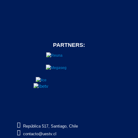
PARTNERS:

República 517, Santiago, Chile

contacto@uestv.cl