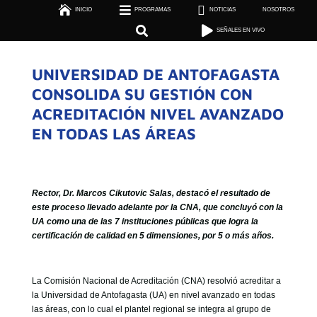



INICIO
PROGRAMAS

NOTICIAS
NOSOTROS

SEÑALES EN VIVO


SEÑALES EN VIVO
UNIVERSIDAD DE ANTOFAGASTA
CONSOLIDA SU GESTIÓN CON
ACREDITACIÓN NIVEL AVANZADO
EN TODAS LAS ÁREAS
Rector, Dr. Marcos Cikutovic Salas, destacó el resultado de
este proceso llevado adelante por la CNA, que concluyó con la
UA como una de las 7 instituciones públicas que logra la
certificación de calidad en 5 dimensiones, por 5 o más años.
La Comisión Nacional de Acreditación (CNA) resolvió acreditar a
la Universidad de Antofagasta (UA) en nivel avanzado en todas
las áreas, con lo cual el plantel regional se integra al grupo de