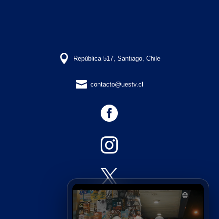

República 517, Santiago, Chile

contacto@uestv.cl



