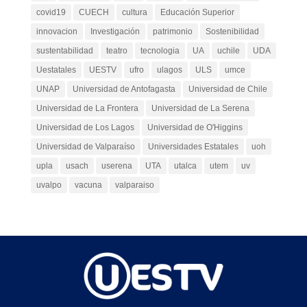
covid19
CUECH
cultura
Educación Superior
innovacion
Investigación
patrimonio
Sostenibilidad
sustentabilidad
teatro
tecnologia
UA
uchile
UDA
Uestatales
UESTV
ufro
ulagos
ULS
umce
UNAP
Universidad de Antofagasta
Universidad de Chile
Universidad de La Frontera
Universidad de La Serena
Universidad de Los Lagos
Universidad de O'Higgins
Universidad de Valparaíso
Universidades Estatales
uoh
upla
usach
userena
UTA
utalca
utem
uv
uvalpo
vacuna
valparaiso