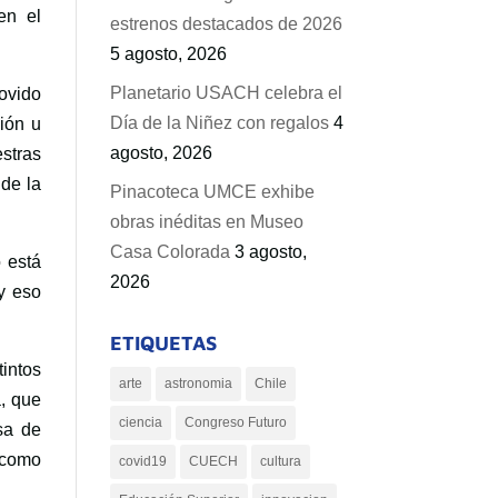
en el
estrenos destacados de 2026
5 agosto, 2026
Planetario USACH celebra el
movido
Día de la Niñez con regalos
4
gión u
agosto, 2026
estras
 de la
Pinacoteca UMCE exhibe
obras inéditas en Museo
Casa Colorada
3 agosto,
o está
2026
y eso
ETIQUETAS
intos
arte
astronomia
Chile
, que
ciencia
Congreso Futuro
sa de
 como
covid19
CUECH
cultura