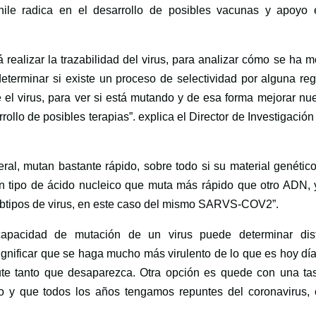
ile radica en el desarrollo de posibles vacunas y apoyo 
á realizar la trazabilidad del virus, para analizar cómo se ha 
determinar si existe un proceso de selectividad por alguna re
 el virus, para ver si está mutando y de esa forma mejorar nu
ollo de posibles terapias”. explica el Director de Investigación
ral, mutan bastante rápido, sobre todo si su material genétic
 tipo de ácido nucleico que muta más rápido que otro ADN, 
subtipos de virus, en este caso del mismo SARVS-COV2”.
capacidad de mutación de un virus puede determinar dist
gnificar que se haga mucho más virulento de lo que es hoy día
mute tanto que desaparezca. Otra opción es quede con una ta
rio y que todos los años tengamos repuntes del coronavirus,