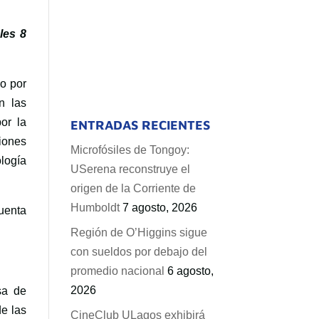
les 8
o por
n las
or la
ENTRADAS RECIENTES
iones
Microfósiles de Tongoy:
logía
USerena reconstruye el
origen de la Corriente de
Humboldt
7 agosto, 2026
uenta
Región de O’Higgins sigue
con sueldos por debajo del
promedio nacional
6 agosto,
2026
sa de
e las
CineClub ULagos exhibirá