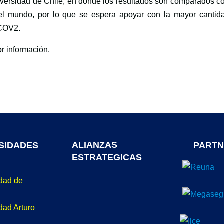
versidad de Chile, en donde los resultados son comparados co
el mundo, por lo que se espera apoyar con la mayor cantid
-COV2.
r información.
ALIANZAS
SIDADES
PARTN
ESTRATEGICAS
idad de
dad Arturo