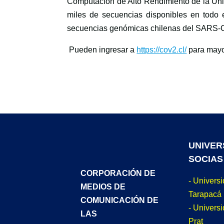
Computación de Alto Rendimiento de la Uni
miles de secuencias disponibles en todo 
secuencias genómicas chilenas del SARS
Pueden ingresar a
https://cov2.cl/
para mayo
UNIVER
SOCIAS
CORPORACIÓN DE
- Univers
MEDIOS DE
Tarapacá
COMUNICACIÓN DE
- Universi
LAS
Prat