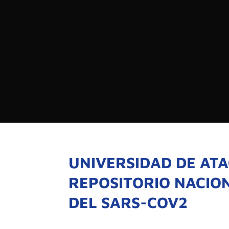

PROGRAMAS

NOTICIAS
NOSOTROS

RED DE M

SEÑALES EN VIVO
QUIENES 
MISIÓN
UNIVERSIDAD DE AT
VISIÓN
REPOSITORIO NACIO
DEL SARS-COV2