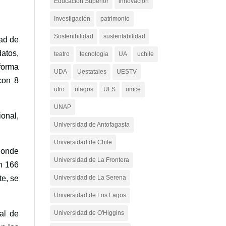
Educación Superior
innovacion
Investigación
patrimonio
Sostenibilidad
sustentabilidad
dad de
atos,
teatro
tecnologia
UA
uchile
aforma
UDA
Uestatales
UESTV
con 8
ufro
ulagos
ULS
umce
UNAP
onal,
Universidad de Antofagasta
Universidad de Chile
donde
Universidad de La Frontera
en 166
te, se
Universidad de La Serena
Universidad de Los Lagos
al de
Universidad de O'Higgins