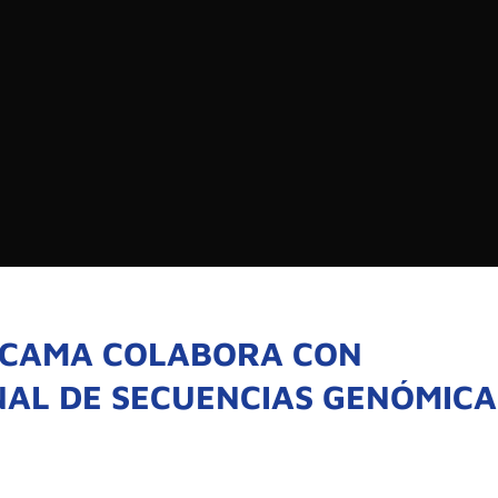
EDIOS DE COMUNICACIÓN DE LAS UNIVERSIDADES
CHILE
Buscar:
SOMOS
GOBIERNO CORPOR
NUESTRO EQUIPO
ACAMA COLABORA CON
NAL DE SECUENCIAS GENÓMICA