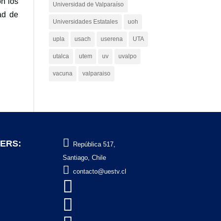
n los
Universidad de Valparaíso
ad de
Universidades Estatales
uoh
upla
usach
userena
UTA
utalca
utem
uv
uvalpo
vacuna
valparaiso

ERS:
República 517,
Santiago, Chile

contacto@uestv.cl

