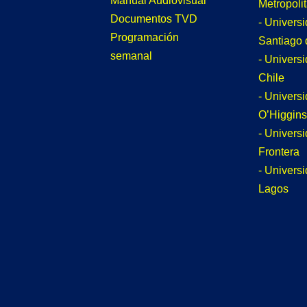
Manual Audiovisual
Metropoli
Documentos TVD
- Univers
Programación
Santiago 
semanal
- Univers
Chile
- Univers
O’Higgins
- Universi
Frontera
- Univers
Lagos