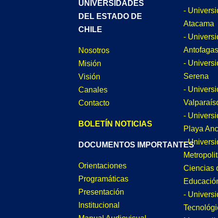
UNIVERSIDADES
- Univers
DEL ESTADO DE
Atacama
CHILE
- Univers
Antofagas
Nosotros
- Univers
Misión
Serena
Visión
- Univers
Canales
Valparaís
Contacto
- Univers
BOLETÍN NOTICIAS
Playa An
- Univers
DOCUMENTOS IMPORTANTES
Metropoli
Orientaciones
Ciencias 
Programáticas
Educació
Presentación
- Univers
Institucional
Tecnológi