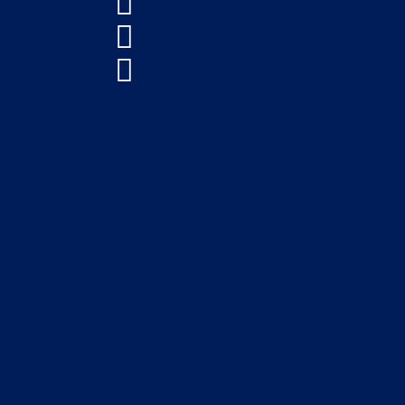


