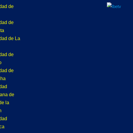
idad de
idad de
ta
idad de La
idad de
o
idad de
cha
idad
tana de
de la
n
idad
ca