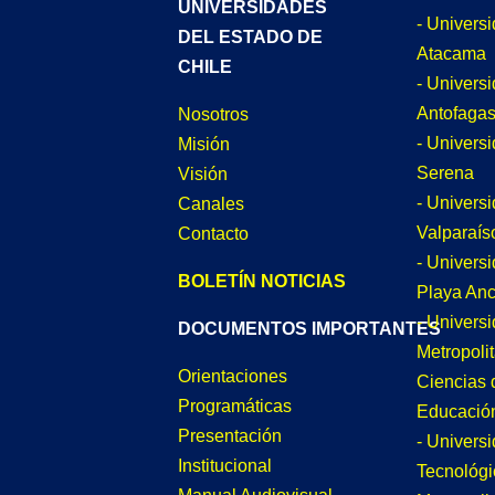
UNIVERSIDADES
- Univers
DEL ESTADO DE
Atacama
CHILE
- Univers
Antofagas
Nosotros
- Univers
Misión
Serena
Visión
- Univers
Canales
Valparaís
Contacto
- Univers
BOLETÍN NOTICIAS
Playa An
- Univers
DOCUMENTOS IMPORTANTES
Metropoli
Orientaciones
Ciencias 
Programáticas
Educació
Presentación
- Univers
Institucional
Tecnológi