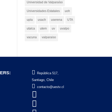
Universidad de Valparaíso
Universidades Estatales
uoh
upla
usach
userena
UTA
utalca
utem
uv
uvalpo
vacuna
valparaiso

ERS:
República 517,
Santiago, Chile

contacto@uestv.cl

