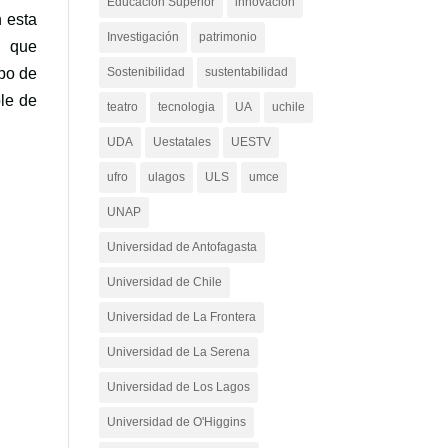
Educación Superior
innovacion
 esta
Investigación
patrimonio
o que
po de
Sostenibilidad
sustentabilidad
ble de
teatro
tecnologia
UA
uchile
UDA
Uestatales
UESTV
ufro
ulagos
ULS
umce
UNAP
Universidad de Antofagasta
Universidad de Chile
Universidad de La Frontera
Universidad de La Serena
Universidad de Los Lagos
Universidad de O'Higgins