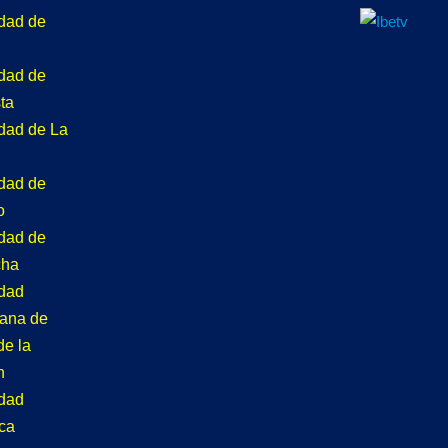
idad de
idad de
ta
idad de La
idad de
o
idad de
cha
idad
tana de
de la
n
idad
ca