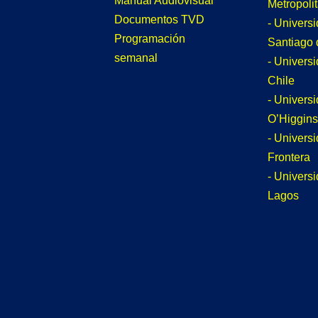
Manual Audiovisual
Metropoli
Documentos TVD
- Univers
Programación
Santiago 
semanal
- Univers
Chile
- Univers
O’Higgins
- Universi
Frontera
- Univers
Lagos