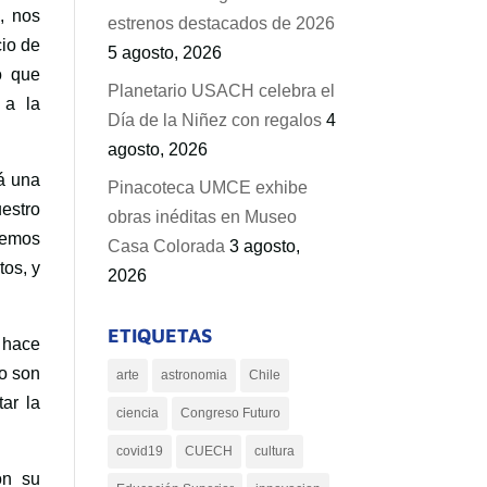
, nos
estrenos destacados de 2026
cio de
5 agosto, 2026
o que
Planetario USACH celebra el
 a la
Día de la Niñez con regalos
4
agosto, 2026
rá una
Pinacoteca UMCE exhibe
estro
obras inéditas en Museo
remos
Casa Colorada
3 agosto,
tos, y
2026
ETIQUETAS
 hace
lo son
arte
astronomia
Chile
ar la
ciencia
Congreso Futuro
covid19
CUECH
cultura
on su