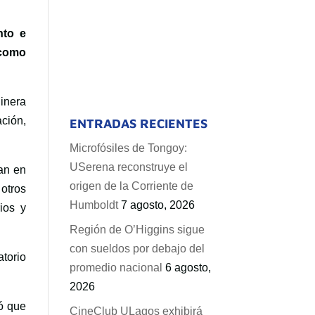
nto e
 como
inera
ción,
ENTRADAS RECIENTES
Microfósiles de Tongoy:
USerena reconstruye el
ñan en
origen de la Corriente de
 otros
Humboldt
7 agosto, 2026
ios y
Región de O’Higgins sigue
con sueldos por debajo del
atorio
promedio nacional
6 agosto,
2026
có que
CineClub ULagos exhibirá