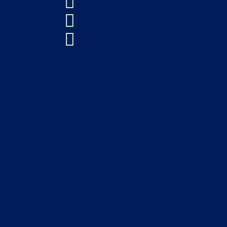


