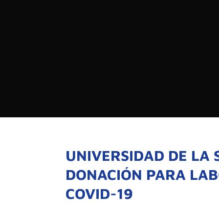

PROGRAMAS

NOTICIAS
NOSOTROS

RED DE M

SEÑALES EN VIVO
QUIENES 
MISIÓN
UNIVERSIDAD DE LA
VISIÓN
DONACIÓN PARA LAB
COVID-19