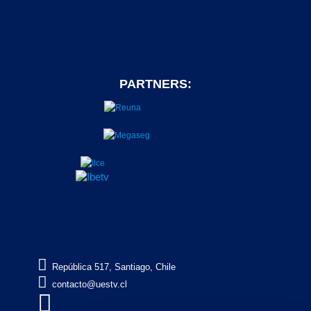
PARTNERS:

República 517, Santiago, Chile

contacto@uestv.cl
