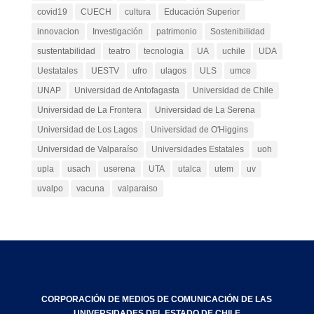
covid19
CUECH
cultura
Educación Superior
innovacion
Investigación
patrimonio
Sostenibilidad
sustentabilidad
teatro
tecnologia
UA
uchile
UDA
Uestatales
UESTV
ufro
ulagos
ULS
umce
UNAP
Universidad de Antofagasta
Universidad de Chile
Universidad de La Frontera
Universidad de La Serena
Universidad de Los Lagos
Universidad de O'Higgins
Universidad de Valparaíso
Universidades Estatales
uoh
upla
usach
userena
UTA
utalca
utem
uv
uvalpo
vacuna
valparaiso
CORPORACIÓN DE MEDIOS DE COMUNICACIÓN DE LAS
UNIVERSIDADES DEL ESTADO DE CHILE