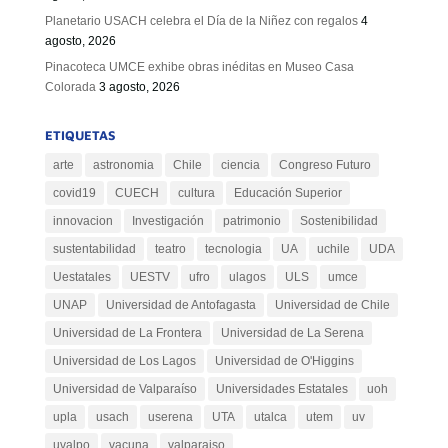
Planetario USACH celebra el Día de la Niñez con regalos
4
agosto, 2026
Pinacoteca UMCE exhibe obras inéditas en Museo Casa
Colorada
3 agosto, 2026
ETIQUETAS
arte
astronomia
Chile
ciencia
Congreso Futuro
covid19
CUECH
cultura
Educación Superior
innovacion
Investigación
patrimonio
Sostenibilidad
sustentabilidad
teatro
tecnologia
UA
uchile
UDA
Uestatales
UESTV
ufro
ulagos
ULS
umce
UNAP
Universidad de Antofagasta
Universidad de Chile
Universidad de La Frontera
Universidad de La Serena
Universidad de Los Lagos
Universidad de O'Higgins
Universidad de Valparaíso
Universidades Estatales
uoh
upla
usach
userena
UTA
utalca
utem
uv
uvalpo
vacuna
valparaiso