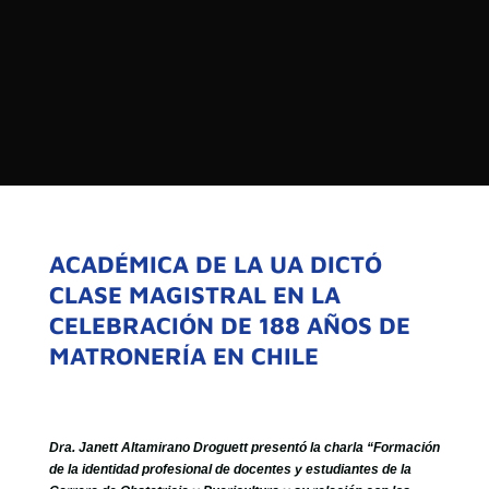

PROGRAMAS

NOTICIAS
NOSOTROS


SEÑALES EN VIVO
RED DE MEDIOS DE COMUNICACIÓN
Buscar:
DE LAS UNIVERSIDADES DEL
ESTADO DE CHILE
ACADÉMICA DE LA UA DICTÓ
CLASE MAGISTRAL EN LA
QUIENES SOMOS
CELEBRACIÓN DE 188 AÑOS DE
MISIÓN
MATRONERÍA EN CHILE
VISIÓN
Dra. Janett Altamirano Droguett presentó la charla “Formación
de la identidad profesional de docentes y estudiantes de la