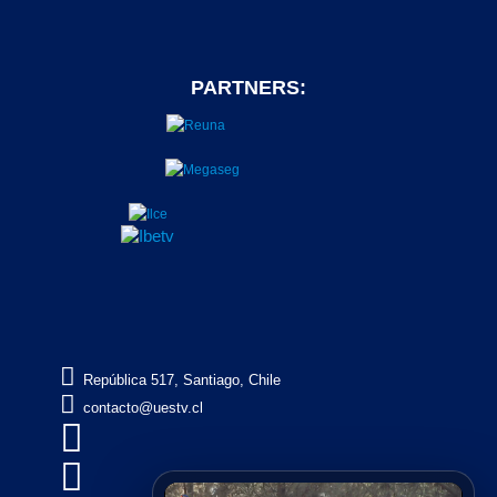
PARTNERS:

República 517, Santiago, Chile

contacto@uestv.cl

