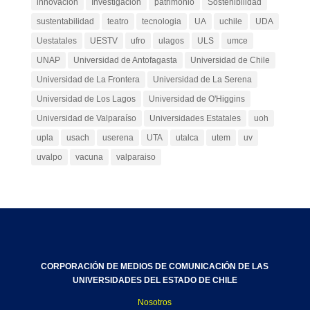
innovacion
Investigación
patrimonio
Sostenibilidad
sustentabilidad
teatro
tecnologia
UA
uchile
UDA
Uestatales
UESTV
ufro
ulagos
ULS
umce
UNAP
Universidad de Antofagasta
Universidad de Chile
Universidad de La Frontera
Universidad de La Serena
Universidad de Los Lagos
Universidad de O'Higgins
Universidad de Valparaíso
Universidades Estatales
uoh
upla
usach
userena
UTA
utalca
utem
uv
uvalpo
vacuna
valparaiso
CORPORACIÓN DE MEDIOS DE COMUNICACIÓN DE LAS
UNIVERSIDADES DEL ESTADO DE CHILE
Nosotros