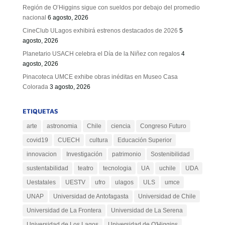
Región de O’Higgins sigue con sueldos por debajo del promedio
nacional
6 agosto, 2026
CineClub ULagos exhibirá estrenos destacados de 2026
5
agosto, 2026
Planetario USACH celebra el Día de la Niñez con regalos
4
agosto, 2026
Pinacoteca UMCE exhibe obras inéditas en Museo Casa
Colorada
3 agosto, 2026
ETIQUETAS
arte
astronomia
Chile
ciencia
Congreso Futuro
covid19
CUECH
cultura
Educación Superior
innovacion
Investigación
patrimonio
Sostenibilidad
sustentabilidad
teatro
tecnologia
UA
uchile
UDA
Uestatales
UESTV
ufro
ulagos
ULS
umce
UNAP
Universidad de Antofagasta
Universidad de Chile
Universidad de La Frontera
Universidad de La Serena
Universidad de Los Lagos
Universidad de O'Higgins