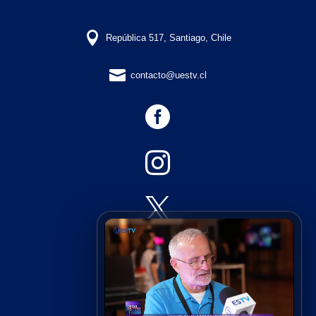

República 517, Santiago, Chile

contacto@uestv.cl




