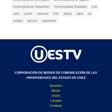
Universidad de Valparaíso
Universidades Estatales
uoh
upla
usach
userena
UTA
utalca
utem
uv
uvalpo
vacuna
valparaiso
CORPORACIÓN DE MEDIOS DE COMUNICACIÓN DE LAS
UNIVERSIDADES DEL ESTADO DE CHILE
Nosotros
Misión
Visión
Canales
Contacto