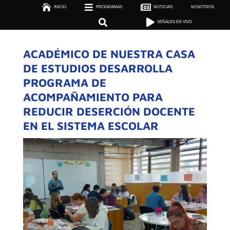



INICIO
PROGRAMAS

NOTICIAS
NOSOTROS

SEÑALES EN VIVO


SEÑALES EN VIVO
ACADÉMICO DE NUESTRA CASA
DE ESTUDIOS DESARROLLA
PROGRAMA DE
ACOMPAÑAMIENTO PARA
REDUCIR DESERCIÓN DOCENTE
EN EL SISTEMA ESCOLAR