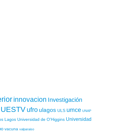
rior
innovacion
Investigación
UESTV
ufro
ulagos
umce
ULS
UNAP
Universidad
os Lagos
Universidad de O'Higgins
po
vacuna
valparaiso