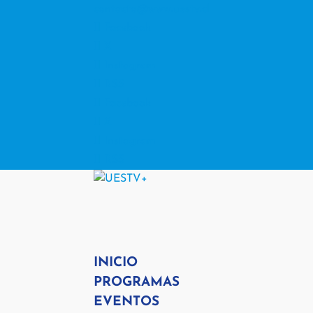
contacto@www.uestv.cl
Facebook
X
Instagram
RSS
Facebook
X
Instagram
RSS
INICIO
PROGRAMAS
EVENTOS