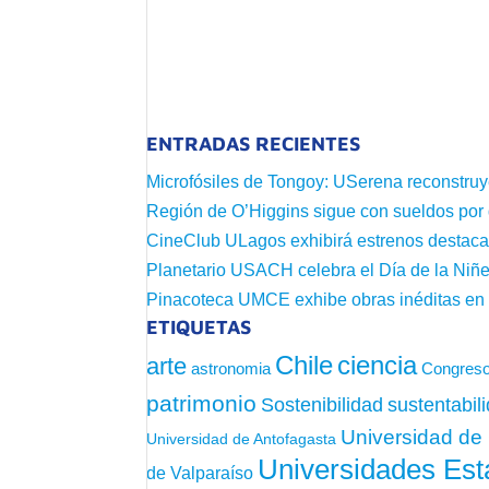
ENTRADAS RECIENTES
Microfósiles de Tongoy: USerena reconstruy
Región de O’Higgins sigue con sueldos por
CineClub ULagos exhibirá estrenos destac
Planetario USACH celebra el Día de la Niñe
Pinacoteca UMCE exhibe obras inéditas e
ETIQUETAS
Chile
ciencia
arte
astronomia
Congreso
patrimonio
sustentabil
Sostenibilidad
Universidad de 
Universidad de Antofagasta
Universidades Est
de Valparaíso