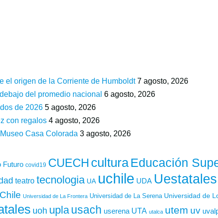
e el origen de la Corriente de Humboldt
7 agosto, 2026
 debajo del promedio nacional
6 agosto, 2026
ados de 2026
5 agosto, 2026
z con regalos
4 agosto, 2026
n Museo Casa Colorada
3 agosto, 2026
cultura
Educación Supe
CUECH
 Futuro
covid19
uchile
Uestatales
tecnologia
idad
teatro
UDA
UA
Chile
Universidad de L
Universidad de La Serena
Universidad de La Frontera
atales
usach
upla
utem
uv
uoh
UTA
userena
uval
utalca