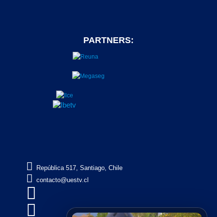
PARTNERS:

República 517, Santiago, Chile

contacto@uestv.cl

