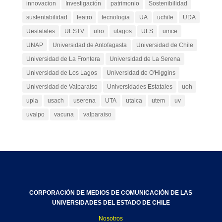
innovacion
Investigación
patrimonio
Sostenibilidad
sustentabilidad
teatro
tecnologia
UA
uchile
UDA
Uestatales
UESTV
ufro
ulagos
ULS
umce
UNAP
Universidad de Antofagasta
Universidad de Chile
Universidad de La Frontera
Universidad de La Serena
Universidad de Los Lagos
Universidad de O'Higgins
Universidad de Valparaíso
Universidades Estatales
uoh
upla
usach
userena
UTA
utalca
utem
uv
uvalpo
vacuna
valparaiso
CORPORACIÓN DE MEDIOS DE COMUNICACIÓN DE LAS
UNIVERSIDADES DEL ESTADO DE CHILE
Nosotros