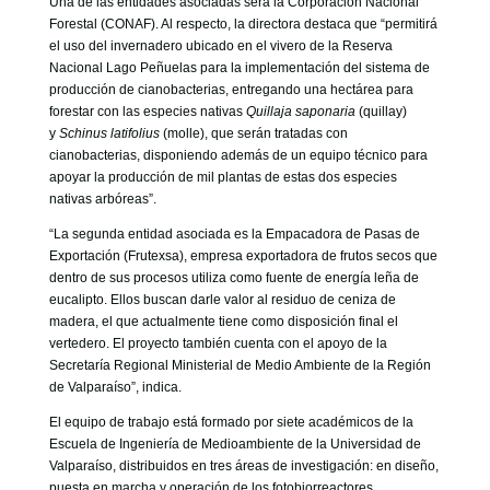
Una de las entidades asociadas será la Corporación Nacional
Forestal (CONAF). Al respecto, la directora destaca que “permitirá
el uso del invernadero ubicado en el vivero de la Reserva
Nacional Lago Peñuelas para la implementación del sistema de
producción de cianobacterias, entregando una hectárea para
forestar con las especies nativas
Quillaja saponaria
(quillay)
y
Schinus latifolius
(molle), que serán tratadas con
cianobacterias, disponiendo además de un equipo técnico para
apoyar la producción de mil plantas de estas dos especies
nativas arbóreas”.
“La segunda entidad asociada es la Empacadora de Pasas de
Exportación (Frutexsa), empresa exportadora de frutos secos que
dentro de sus procesos utiliza como fuente de energía leña de
eucalipto. Ellos buscan darle valor al residuo de ceniza de
madera, el que actualmente tiene como disposición final el
vertedero. El proyecto también cuenta con el apoyo de la
Secretaría Regional Ministerial de Medio Ambiente de la Región
de Valparaíso”, indica.
El equipo de trabajo está formado por siete académicos de la
Escuela de Ingeniería de Medioambiente de la Universidad de
Valparaíso, distribuidos en tres áreas de investigación: en diseño,
puesta en marcha y operación de los fotobiorreactores