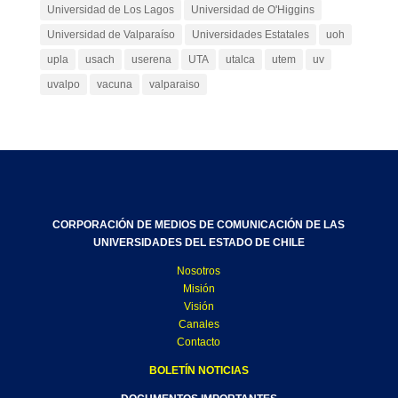
Universidad de Los Lagos
Universidad de O'Higgins
Universidad de Valparaíso
Universidades Estatales
uoh
upla
usach
userena
UTA
utalca
utem
uv
uvalpo
vacuna
valparaiso
CORPORACIÓN DE MEDIOS DE COMUNICACIÓN DE LAS
UNIVERSIDADES DEL ESTADO DE CHILE
Nosotros
Misión
Visión
Canales
Contacto
BOLETÍN NOTICIAS