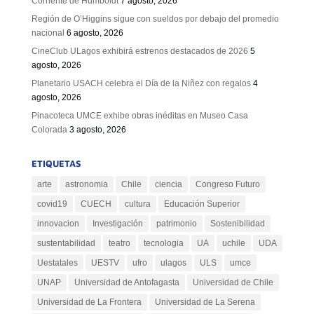
Corriente de Humboldt
7 agosto, 2026
Región de O’Higgins sigue con sueldos por debajo del promedio
nacional
6 agosto, 2026
CineClub ULagos exhibirá estrenos destacados de 2026
5
agosto, 2026
Planetario USACH celebra el Día de la Niñez con regalos
4
agosto, 2026
Pinacoteca UMCE exhibe obras inéditas en Museo Casa
Colorada
3 agosto, 2026
ETIQUETAS
arte
astronomia
Chile
ciencia
Congreso Futuro
covid19
CUECH
cultura
Educación Superior
innovacion
Investigación
patrimonio
Sostenibilidad
sustentabilidad
teatro
tecnologia
UA
uchile
UDA
Uestatales
UESTV
ufro
ulagos
ULS
umce
UNAP
Universidad de Antofagasta
Universidad de Chile
Universidad de La Frontera
Universidad de La Serena