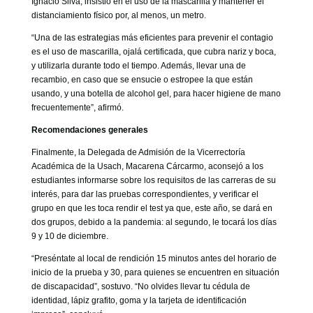
Ignacio Silva, insistió en el uso de la mascarilla y mantener el
distanciamiento físico por, al menos, un metro.
“Una de las estrategias más eficientes para prevenir el contagio
es el uso de mascarilla, ojalá certificada, que cubra nariz y boca,
y utilizarla durante todo el tiempo. Además, llevar una de
recambio, en caso que se ensucie o estropee la que están
usando, y una botella de alcohol gel, para hacer higiene de mano
frecuentemente”, afirmó.
Recomendaciones generales
Finalmente, la Delegada de Admisión de la Vicerrectoría
Académica de la Usach, Macarena Cárcarmo, aconsejó a los
estudiantes informarse sobre los requisitos de las carreras de su
interés, para dar las pruebas correspondientes, y verificar el
grupo en que les toca rendir el test ya que, este año, se dará en
dos grupos, debido a la pandemia: al segundo, le tocará los días
9 y 10 de diciembre.
“Preséntate al local de rendición 15 minutos antes del horario de
inicio de la prueba y 30, para quienes se encuentren en situación
de discapacidad”, sostuvo. “No olvides llevar tu cédula de
identidad, lápiz grafito, goma y la tarjeta de identificación