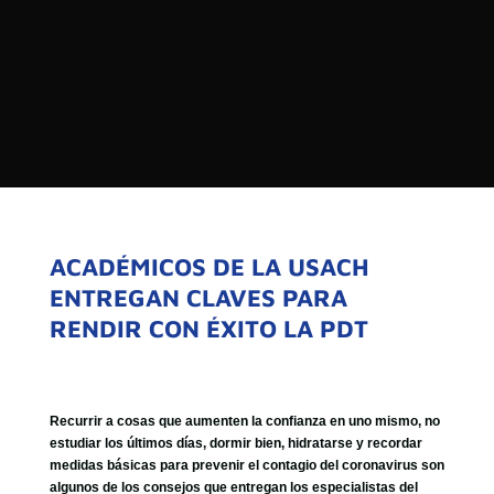

PROGRAMAS

NOTICIAS
NOSOTROS


SEÑALES EN VIVO
RED DE MEDIOS DE COMUNICACIÓN
Buscar:
DE LAS UNIVERSIDADES DEL
ESTADO DE CHILE
ACADÉMICOS DE LA USACH
ENTREGAN CLAVES PARA
QUIENES SOMOS
RENDIR CON ÉXITO LA PDT
MISIÓN
VISIÓN
Recurrir a cosas que aumenten la confianza en uno mismo, no
estudiar los últimos días, dormir bien, hidratarse y recordar
medidas básicas para prevenir el contagio del coronavirus son
algunos de los consejos que entregan los especialistas del