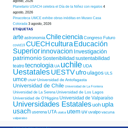
agosto, 2026
Planetario USACH celebra el Día de la Niñez con regalos
4
agosto, 2026
Pinacoteca UMCE exhibe obras inéditas en Museo Casa
Colorada
3 agosto, 2026
ETIQUETAS
Chile
ciencia
arte
astronomia
Congreso Futuro
cultura
Educación
CUECH
covid19
Superior
innovacion
Investigación
patrimonio
sustentabilidad
Sostenibilidad
uchile
tecnologia
teatro
UDA
UA
Uestatales
UESTV
ufro
ulagos
ULS
umce
Universidad de Antofagasta
UNAP
Universidad de Chile
Universidad de La Frontera
Universidad de Los Lagos
Universidad de La Serena
Universidad de Valparaíso
Universidad de O'Higgins
Universidades Estatales
upla
uoh
usach
utem
uv
UTA
userena
uvalpo
vacuna
utalca
valparaiso