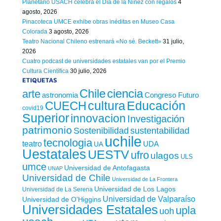
Planetario USACH celebra el Día de la Niñez con regalos
4
agosto, 2026
Pinacoteca UMCE exhibe obras inéditas en Museo Casa
Colorada
3 agosto, 2026
Teatro Nacional Chileno estrenará «No sé. Beckett»
31 julio,
2026
Cuatro podcast de universidades estatales van por el Premio
Cultura Científica
30 julio, 2026
ETIQUETAS
Chile
ciencia
arte
astronomia
Congreso Futuro
cultura
Educación
CUECH
covid19
Superior
innovacion
Investigación
patrimonio
sustentabilidad
Sostenibilidad
uchile
tecnologia
teatro
UDA
UA
Uestatales
UESTV
ufro
ulagos
ULS
umce
Universidad de Antofagasta
UNAP
Universidad de Chile
Universidad de La Frontera
Universidad de Los Lagos
Universidad de La Serena
Universidad de Valparaíso
Universidad de O'Higgins
Universidades Estatales
upla
uoh