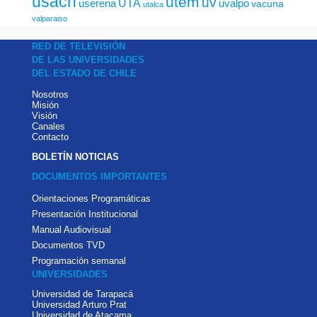
usach
utem
uv
UTA
userena
uvalpo
vacuna
utalca
valparaiso
RED DE TELEVISIÓN
DE LAS UNIVERSIDADES
DEL ESTADO DE CHILE
Nosotros
Misión
Visión
Canales
Contacto
BOLETÍN NOTICIAS
DOCUMENTOS IMPORTANTES
Orientaciones Programáticas
Presentación Institucional
Manual Audiovisual
Documentos TVD
Programación semanal
UNIVERSIDADES
Universidad de Tarapacá
Universidad Arturo Prat
Universidad de Atacama