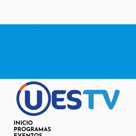
contacto@www.uestv.cl
Facebook
X
Instagram
RSS
Facebook
X
Instagram
RSS
INICIO
PROGRAMAS