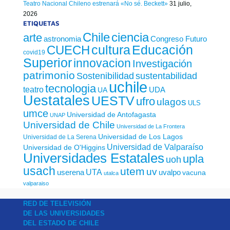
Teatro Nacional Chileno estrenará «No sé. Beckett»
31 julio,
2026
ETIQUETAS
Chile
ciencia
arte
astronomia
Congreso Futuro
cultura
Educación
CUECH
covid19
Superior
innovacion
Investigación
patrimonio
sustentabilidad
Sostenibilidad
uchile
tecnologia
teatro
UDA
UA
Uestatales
UESTV
ufro
ulagos
ULS
umce
Universidad de Antofagasta
UNAP
Universidad de Chile
Universidad de La Frontera
Universidad de Los Lagos
Universidad de La Serena
Universidad de Valparaíso
Universidad de O'Higgins
Universidades Estatales
upla
uoh
usach
utem
uv
UTA
userena
uvalpo
vacuna
utalca
valparaiso
RED DE TELEVISIÓN
DE LAS UNIVERSIDADES
DEL ESTADO DE CHILE