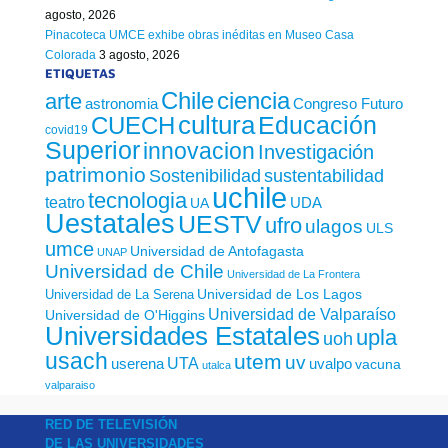
agosto, 2026
Pinacoteca UMCE exhibe obras inéditas en Museo Casa
Colorada
3 agosto, 2026
ETIQUETAS
Chile
ciencia
arte
astronomia
Congreso Futuro
cultura
Educación
CUECH
covid19
Superior
innovacion
Investigación
patrimonio
sustentabilidad
Sostenibilidad
uchile
tecnologia
teatro
UDA
UA
Uestatales
UESTV
ufro
ulagos
ULS
umce
Universidad de Antofagasta
UNAP
Universidad de Chile
Universidad de La Frontera
Universidad de Los Lagos
Universidad de La Serena
Universidad de Valparaíso
Universidad de O'Higgins
Universidades Estatales
upla
uoh
usach
utem
uv
UTA
userena
uvalpo
vacuna
utalca
valparaiso
RED DE TELEVISIÓN
DE LAS UNIVERSIDADES