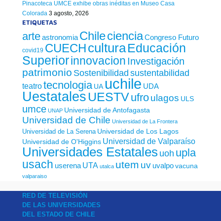
Pinacoteca UMCE exhibe obras inéditas en Museo Casa
Colorada
3 agosto, 2026
ETIQUETAS
Chile
ciencia
arte
astronomia
Congreso Futuro
cultura
Educación
CUECH
covid19
Superior
innovacion
Investigación
patrimonio
sustentabilidad
Sostenibilidad
uchile
tecnologia
teatro
UDA
UA
Uestatales
UESTV
ufro
ulagos
ULS
umce
Universidad de Antofagasta
UNAP
Universidad de Chile
Universidad de La Frontera
Universidad de Los Lagos
Universidad de La Serena
Universidad de Valparaíso
Universidad de O'Higgins
Universidades Estatales
upla
uoh
usach
utem
uv
UTA
userena
uvalpo
vacuna
utalca
valparaiso
RED DE TELEVISIÓN
DE LAS UNIVERSIDADES
DEL ESTADO DE CHILE