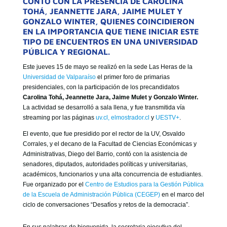
CONTÓ CON LA PRESENCIA DE CAROLINA
GOBIERNO CORPORATIVO
TOHÁ, JEANNETTE JARA, JAIME MULET Y
GONZALO WINTER, QUIENES COINCIDIERON
NUESTRO EQUIPO
EN LA IMPORTANCIA QUE TIENE INICIAR ESTE
TIPO DE ENCUENTROS EN UNA UNIVERSIDAD
PÚBLICA Y REGIONAL.
Este jueves 15 de mayo se realizó en la sede Las Heras de la
Universidad de Valparaíso
el primer foro de primarias
presidenciales, con la participación de los precandidatos
Carolina Tohá, Jeannette Jara, Jaime Mulet y Gonzalo Winter.
La actividad se desarrolló a sala llena, y fue transmitida vía
streaming por las páginas
uv.cl,
elmostrador.cl
y
UESTV+
.
El evento, que fue presidido por el rector de la UV, Osvaldo
Corrales, y el decano de la Facultad de Ciencias Económicas y
Administrativas, Diego del Barrio, contó con la asistencia de
senadores, diputados, autoridades políticas y universitarias,
académicos, funcionarios y una alta concurrencia de estudiantes.
Fue organizado por el
Centro de Estudios para la Gestión Pública
de la Escuela de Administración Pública (CEGEP)
en el marco del
ciclo de conversaciones “Desafíos y retos de la democracia”.