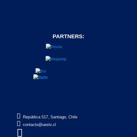
PARTNERS:

República 517, Santiago, Chile

contacto@uestv.cl
