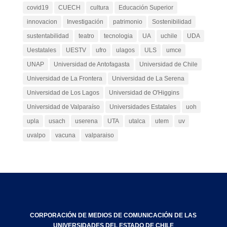
covid19
CUECH
cultura
Educación Superior
innovacion
Investigación
patrimonio
Sostenibilidad
sustentabilidad
teatro
tecnologia
UA
uchile
UDA
Uestatales
UESTV
ufro
ulagos
ULS
umce
UNAP
Universidad de Antofagasta
Universidad de Chile
Universidad de La Frontera
Universidad de La Serena
Universidad de Los Lagos
Universidad de O'Higgins
Universidad de Valparaíso
Universidades Estatales
uoh
upla
usach
userena
UTA
utalca
utem
uv
uvalpo
vacuna
valparaiso
CORPORACIÓN DE MEDIOS DE COMUNICACIÓN DE LAS
UNIVERSIDADES DEL ESTADO DE CHILE