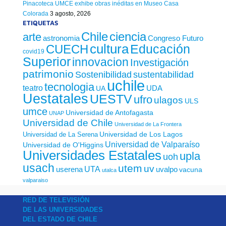
Pinacoteca UMCE exhibe obras inéditas en Museo Casa
Colorada
3 agosto, 2026
ETIQUETAS
Chile
ciencia
arte
astronomia
Congreso Futuro
cultura
Educación
CUECH
covid19
Superior
innovacion
Investigación
patrimonio
sustentabilidad
Sostenibilidad
uchile
tecnologia
teatro
UDA
UA
Uestatales
UESTV
ufro
ulagos
ULS
umce
Universidad de Antofagasta
UNAP
Universidad de Chile
Universidad de La Frontera
Universidad de Los Lagos
Universidad de La Serena
Universidad de Valparaíso
Universidad de O'Higgins
Universidades Estatales
upla
uoh
usach
utem
uv
UTA
userena
uvalpo
vacuna
utalca
valparaiso
RED DE TELEVISIÓN
DE LAS UNIVERSIDADES
DEL ESTADO DE CHILE