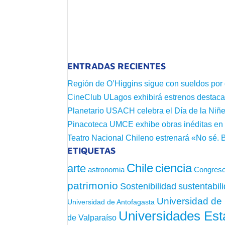
ENTRADAS RECIENTES
Región de O’Higgins sigue con sueldos por
CineClub ULagos exhibirá estrenos destac
Planetario USACH celebra el Día de la Niñe
Pinacoteca UMCE exhibe obras inéditas e
Teatro Nacional Chileno estrenará «No sé. 
ETIQUETAS
Chile
ciencia
arte
astronomia
Congreso
patrimonio
sustentabil
Sostenibilidad
Universidad de 
Universidad de Antofagasta
Universidades Est
de Valparaíso