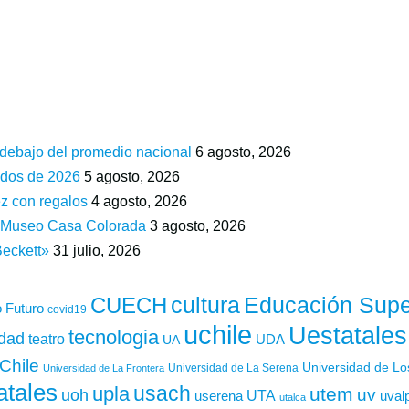
 debajo del promedio nacional
6 agosto, 2026
ados de 2026
5 agosto, 2026
z con regalos
4 agosto, 2026
n Museo Casa Colorada
3 agosto, 2026
Beckett»
31 julio, 2026
cultura
Educación Supe
CUECH
 Futuro
covid19
uchile
Uestatales
tecnologia
idad
teatro
UDA
UA
Chile
Universidad de L
Universidad de La Serena
Universidad de La Frontera
atales
usach
upla
utem
uv
uoh
UTA
userena
uval
utalca