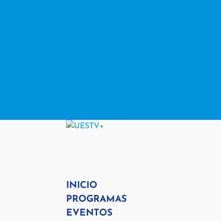
contacto@www.uestv.cl
Facebook
X
Instagram
RSS
Facebook
X
Instagram
RSS
INICIO
PROGRAMAS
EVENTOS