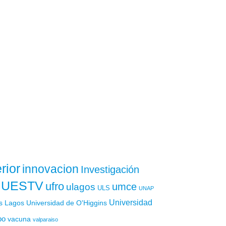
rior
innovacion
Investigación
UESTV
ufro
ulagos
umce
ULS
UNAP
Universidad
os Lagos
Universidad de O'Higgins
po
vacuna
valparaiso