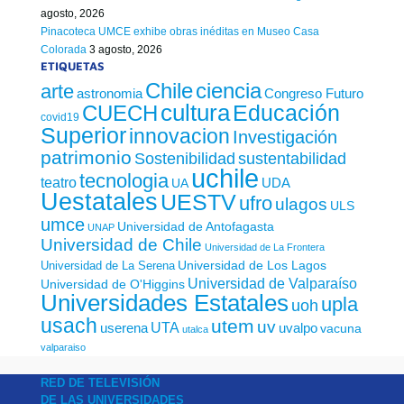
agosto, 2026
Pinacoteca UMCE exhibe obras inéditas en Museo Casa
Colorada
3 agosto, 2026
ETIQUETAS
Chile
ciencia
arte
astronomia
Congreso Futuro
cultura
Educación
CUECH
covid19
Superior
innovacion
Investigación
patrimonio
sustentabilidad
Sostenibilidad
uchile
tecnologia
teatro
UDA
UA
Uestatales
UESTV
ufro
ulagos
ULS
umce
Universidad de Antofagasta
UNAP
Universidad de Chile
Universidad de La Frontera
Universidad de Los Lagos
Universidad de La Serena
Universidad de Valparaíso
Universidad de O'Higgins
Universidades Estatales
upla
uoh
usach
utem
uv
UTA
userena
uvalpo
vacuna
utalca
valparaiso
RED DE TELEVISIÓN
DE LAS UNIVERSIDADES