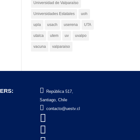
Universidad de Valparaíso
Universidades Estatales
uoh
upla
usach
userena
UTA
utalca
utem
uv
uvalpo
vacuna
valparaiso

ERS:
República 517,
Santiago, Chile

contacto@uestv.cl

