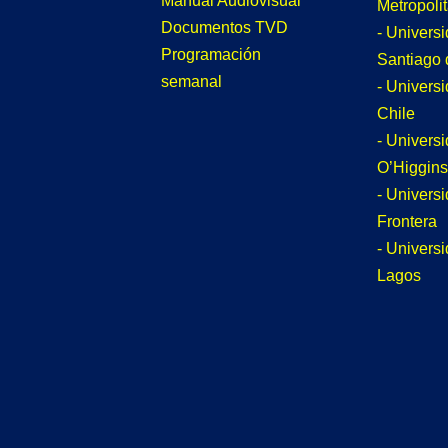
Manual Audiovisual
Metropoli
Documentos TVD
- Univers
Programación
Santiago 
semanal
- Univers
Chile
- Univers
O’Higgins
- Universi
Frontera
- Univers
Lagos