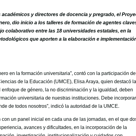
s académicos y directores de docencia y pregrado, el
Proye
énero
, dio inicio a los talleres de formación de agentes clave
o colaborativo entre las 18 universidades estatales, en la
todológicos que aporten a la elaboración e implementació
ro en la formación universitaria”, contó con la participación de
Ciencias de la Educación (UMCE), Elisa Araya, quien destacó l
l enfoque de género, la no discriminación y la igualdad, deben
ormación universitaria de nuestras instituciones. Debe incorpora
nde de todos nosotros”, indicó la autoridad de la UMCE.
án con un panel inicial en cada una de las jornadas, en el que do
eriencia, avances y dificultades, en la incorporación de la
ación, investigación, institucionalización y cuidados con