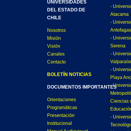
UNIVERSIDADES
- Univers
DEL ESTADO DE
Atacama
CHILE
- Univers
Antofagas
Nosotros
- Univers
Misión
Serena
Visión
- Univers
Canales
Valparaís
Contacto
- Univers
BOLETÍN NOTICIAS
Playa An
- Univers
DOCUMENTOS IMPORTANTES
Metropoli
Orientaciones
Ciencias 
Programáticas
Educació
Presentación
- Univers
Institucional
Tecnológi