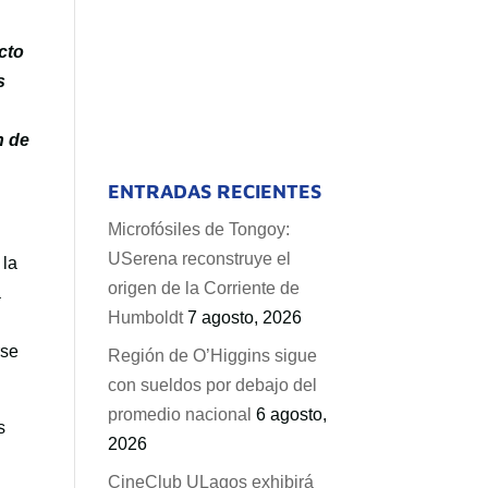
cto
s
n de
ENTRADAS RECIENTES
Microfósiles de Tongoy:
USerena reconstruye el
 la
origen de la Corriente de
a
Humboldt
7 agosto, 2026
rse
Región de O’Higgins sigue
con sueldos por debajo del
promedio nacional
6 agosto,
s
2026
CineClub ULagos exhibirá