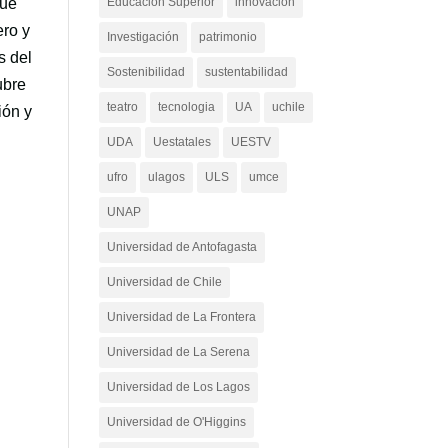
que
Educación Superior
innovacion
ero y
Investigación
patrimonio
s del
Sostenibilidad
sustentabilidad
ubre
teatro
tecnologia
UA
uchile
ión y
l
UDA
Uestatales
UESTV
ufro
ulagos
ULS
umce
UNAP
Universidad de Antofagasta
Universidad de Chile
Universidad de La Frontera
Universidad de La Serena
Universidad de Los Lagos
Universidad de O'Higgins