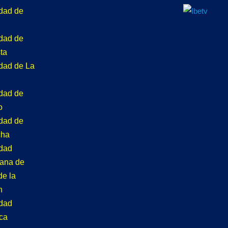
idad de
idad de
ta
idad de La
idad de
o
idad de
cha
idad
tana de
de la
n
idad
ca