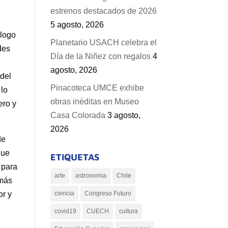
estrenos destacados de 2026
5 agosto, 2026
álogo
Planetario USACH celebra el
des
Día de la Niñez con regalos
4
agosto, 2026
 del
Pinacoteca UMCE exhibe
 lo
obras inéditas en Museo
ero y
Casa Colorada
3 agosto,
2026
de
que
ETIQUETAS
 para
arte
astronomia
Chile
emás
or y
ciencia
Congreso Futuro
covid19
CUECH
cultura