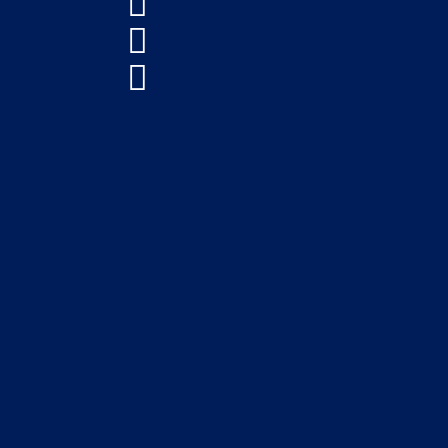


