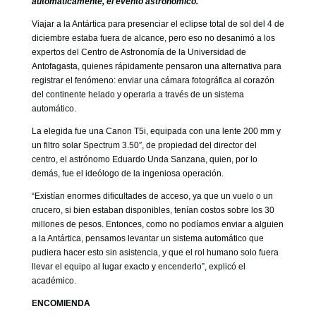
automáticamente, el evento astronómico.
GOBIERNO CORPORATIVO
Viajar a la Antártica para presenciar el eclipse total de sol del 4 de
NUESTRO EQUIPO
diciembre estaba fuera de alcance, pero eso no desanimó a los
expertos del Centro de Astronomía de la Universidad de
Antofagasta, quienes rápidamente pensaron una alternativa para
registrar el fenómeno: enviar una cámara fotográfica al corazón
del continente helado y operarla a través de un sistema
automático.
La elegida fue una Canon T5i, equipada con una lente 200 mm y
un filtro solar Spectrum 3.50″, de propiedad del director del
centro, el astrónomo Eduardo Unda Sanzana, quien, por lo
demás, fue el ideólogo de la ingeniosa operación.
“Existían enormes dificultades de acceso, ya que un vuelo o un
crucero, si bien estaban disponibles, tenían costos sobre los 30
millones de pesos. Entonces, como no podíamos enviar a alguien
a la Antártica, pensamos levantar un sistema automático que
pudiera hacer esto sin asistencia, y que el rol humano solo fuera
llevar el equipo al lugar exacto y encenderlo”, explicó el
académico.
ENCOMIENDA