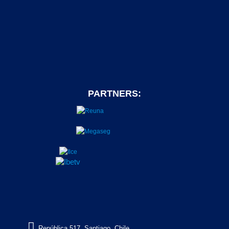
PARTNERS:

República 517, Santiago, Chile