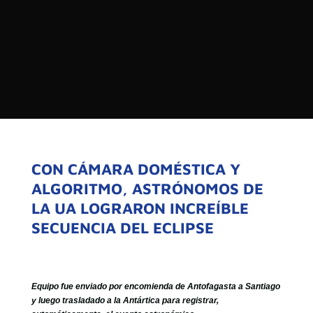

PROGRAMAS

NOTICIAS
NOSOTROS


SEÑALES EN VIVO
RED DE MEDIOS DE COMUNICACIÓN
Buscar:
DE LAS UNIVERSIDADES DEL
ESTADO DE CHILE
CON CÁMARA DOMÉSTICA Y
ALGORITMO, ASTRÓNOMOS DE
QUIENES SOMOS
LA UA LOGRARON INCREÍBLE
MISIÓN
SECUENCIA DEL ECLIPSE
VISIÓN
Equipo fue enviado por encomienda de Antofagasta a Santiago
y luego trasladado a la Antártica para registrar,