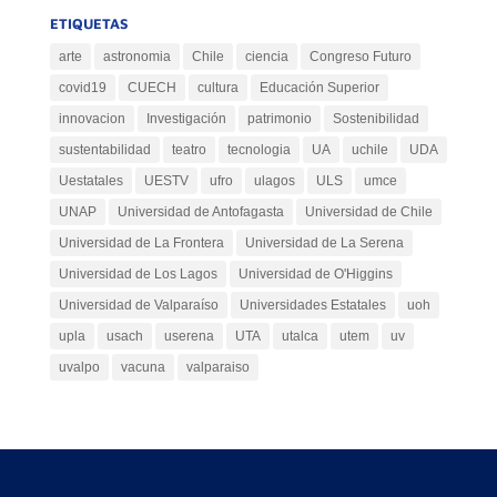
ETIQUETAS
arte
astronomia
Chile
ciencia
Congreso Futuro
covid19
CUECH
cultura
Educación Superior
innovacion
Investigación
patrimonio
Sostenibilidad
sustentabilidad
teatro
tecnologia
UA
uchile
UDA
Uestatales
UESTV
ufro
ulagos
ULS
umce
UNAP
Universidad de Antofagasta
Universidad de Chile
Universidad de La Frontera
Universidad de La Serena
Universidad de Los Lagos
Universidad de O'Higgins
Universidad de Valparaíso
Universidades Estatales
uoh
upla
usach
userena
UTA
utalca
utem
uv
uvalpo
vacuna
valparaiso