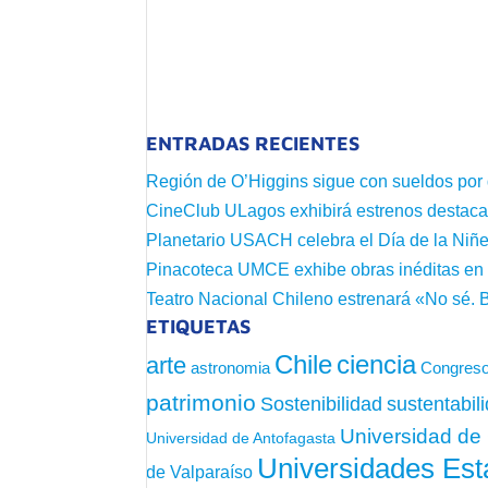
ENTRADAS RECIENTES
Región de O’Higgins sigue con sueldos por
CineClub ULagos exhibirá estrenos destac
Planetario USACH celebra el Día de la Niñe
Pinacoteca UMCE exhibe obras inéditas e
Teatro Nacional Chileno estrenará «No sé. 
ETIQUETAS
Chile
ciencia
arte
astronomia
Congreso
patrimonio
sustentabil
Sostenibilidad
Universidad de 
Universidad de Antofagasta
Universidades Est
de Valparaíso