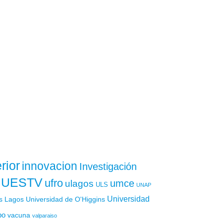
rior
innovacion
Investigación
UESTV
ufro
ulagos
umce
ULS
UNAP
Universidad
os Lagos
Universidad de O'Higgins
po
vacuna
valparaiso