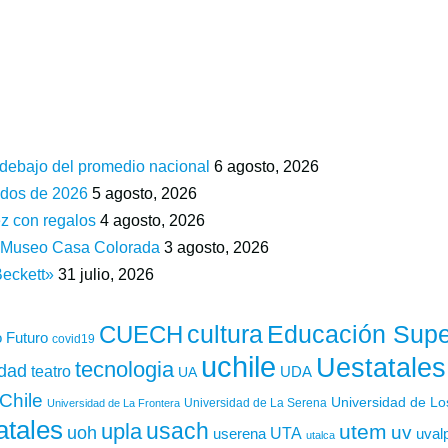
 debajo del promedio nacional
6 agosto, 2026
ados de 2026
5 agosto, 2026
z con regalos
4 agosto, 2026
n Museo Casa Colorada
3 agosto, 2026
Beckett»
31 julio, 2026
cultura
Educación Supe
CUECH
 Futuro
covid19
uchile
Uestatales
tecnologia
idad
teatro
UDA
UA
Chile
Universidad de L
Universidad de La Serena
Universidad de La Frontera
atales
usach
upla
utem
uv
uoh
UTA
userena
uval
utalca