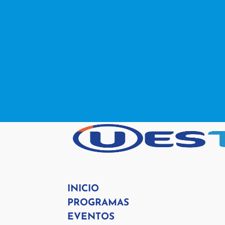
contacto@www.uestv.cl
Facebook
X
Instagram
RSS
Facebook
X
Instagram
RSS
INICIO
PROGRAMAS
EVENTOS