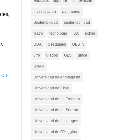
Educación Superior
innovacion
Investigación
patrimonio
ales,
Sostenibilidad
sustentabilidad
teatro
tecnologia
UA
uchile
es
UDA
Uestatales
UESTV
ufro
ulagos
ULS
umce
UNAP
-en-
Universidad de Antofagasta
Universidad de Chile
Universidad de La Frontera
Universidad de La Serena
Universidad de Los Lagos
Universidad de O'Higgins