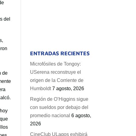
de
s del
s,
eron
ENTRADAS RECIENTES
Microfósiles de Tongoy:
USerena reconstruye el
n de
origen de la Corriente de
mente
Humboldt
7 agosto, 2026
era
calcó.
Región de O’Higgins sigue
con sueldos por debajo del
 hoy
promedio nacional
6 agosto,
 que
2026
llos
CineClub ULagos exhibirá
ones