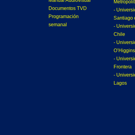
Manual Audiovisual
Metropoli
Documentos TVD
- Univers
Programación
Santiago 
semanal
- Univers
Chile
- Univers
O’Higgins
- Universi
Frontera
- Univers
Lagos