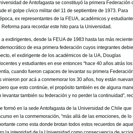
versidad de Antofagasta se constituyó la primera Federación 
de el golpe cívico militar del 11 de septiembre de 1973. Para
 época, ex representantes de la FEUA, académicos y estudiante
la Reforma para recordar este hito para la Universidad.
 a exdirigentes, desde la FEUA de 1983 hasta las más reciente
democrático de esa primera federación cuyos integrantes debi
specto, el exdirigente de los académicos de la UA, Douglas
centes y estudiantes en ese entonces “hace 40 años atrás los
entía, cuando fueron capaces de levantar su primera Federació
ás vinieron por acá a conmemorar los 30 años, hoy están nueva
ero que esto continúe, el propósito también es de alguna man
 levantar también su federación y no perder la continuidad”, re
 se formó en la sede Antofagasta de la Universidad de Chile que
scurso en la conmemoración, “más allá de las emociones, de lo
mportante como esta donde brotan todos estos recuerdos de aque
gro la integridad de la Universidad como consecuencia de acci