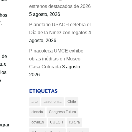
estrenos destacados de 2026
5 agosto, 2026
chos
”,
Planetario USACH celebra el
Día de la Niñez con regalos
4
agosto, 2026
Pinacoteca UMCE exhibe
a de
obras inéditas en Museo
sus
Casa Colorada
3 agosto,
 los
2026
e
ETIQUETAS
arte
astronomia
Chile
n
ciencia
Congreso Futuro
covid19
CUECH
cultura
ograr