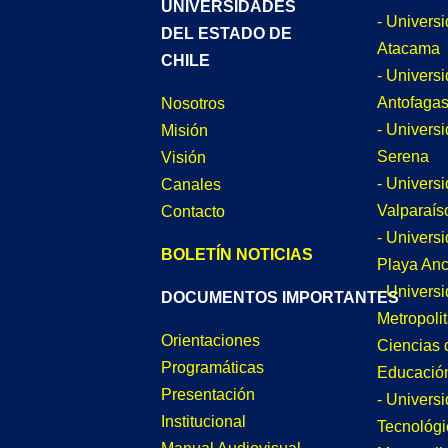
UNIVERSIDADES
- Univers
DEL ESTADO DE
Atacama
CHILE
- Univers
Antofagas
Nosotros
- Univers
Misión
Serena
Visión
- Univers
Canales
Valparaís
Contacto
- Univers
BOLETÍN NOTICIAS
Playa An
- Univers
DOCUMENTOS IMPORTANTES
Metropoli
Orientaciones
Ciencias 
Programáticas
Educació
Presentación
- Univers
Institucional
Tecnológi