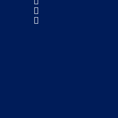


