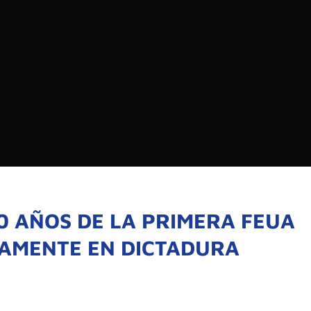
EDIOS DE COMUNICACIÓN DE LAS UNIVERSIDADES
CHILE
Buscar:
SOMOS
GOBIERNO CORPOR
NUESTRO EQUIPO
 AÑOS DE LA PRIMERA FEUA
AMENTE EN DICTADURA