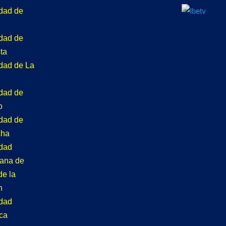
idad de
idad de
ta
idad de La
idad de
o
idad de
cha
idad
tana de
de la
n
idad
ca