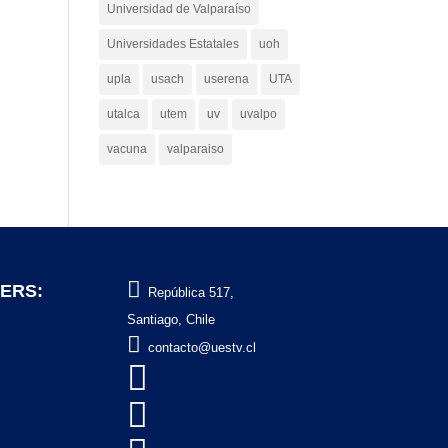
Universidad de Valparaíso
Universidades Estatales
uoh
upla
usach
userena
UTA
utalca
utem
uv
uvalpo
vacuna
valparaiso

ERS:
República 517,
Santiago, Chile

contacto@uestv.cl

