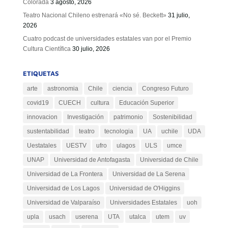
Colorada
3 agosto, 2026
Teatro Nacional Chileno estrenará «No sé. Beckett»
31 julio,
2026
Cuatro podcast de universidades estatales van por el Premio
Cultura Científica
30 julio, 2026
ETIQUETAS
arte
astronomia
Chile
ciencia
Congreso Futuro
covid19
CUECH
cultura
Educación Superior
innovacion
Investigación
patrimonio
Sostenibilidad
sustentabilidad
teatro
tecnologia
UA
uchile
UDA
Uestatales
UESTV
ufro
ulagos
ULS
umce
UNAP
Universidad de Antofagasta
Universidad de Chile
Universidad de La Frontera
Universidad de La Serena
Universidad de Los Lagos
Universidad de O'Higgins
Universidad de Valparaíso
Universidades Estatales
uoh
upla
usach
userena
UTA
utalca
utem
uv