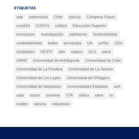
ETIQUETAS
arte
astronomia
Chile
ciencia
Congreso Futuro
covid19
CUECH
cultura
Educación Superior
innovacion
Investigación
patrimonio
Sostenibilidad
sustentabilidad
teatro
tecnologia
UA
uchile
UDA
Uestatales
UESTV
ufro
ulagos
ULS
umce
UNAP
Universidad de Antofagasta
Universidad de Chile
Universidad de La Frontera
Universidad de La Serena
Universidad de Los Lagos
Universidad de O'Higgins
Universidad de Valparaíso
Universidades Estatales
uoh
upla
usach
userena
UTA
utalca
utem
uv
uvalpo
vacuna
valparaiso